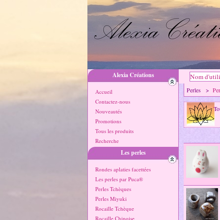
Alexia Créations
Perles >
Per
Accueil
Contactez-nous
To
Nouveautés
Promotions
Tous les produits
Recherche
Les perles
Rondes aplaties facettées
Les perles par Puca®
Perles Tchèques
Perles Miyuki
Rocaille Tchèque
Rocaille Chinoise