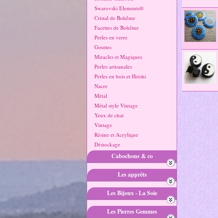
Swarovski Elements®
Cristal de Bohême
Facettes de Bohême
Perles en verre
Gouttes
Miracles et Magiques
Perles artisanales
Perles en bois et Heishi
Nacre
Métal
Métal style Vintage
Yeux de chat
Vintage
Résine et Acrylique
Déstockage
Cabochons & co
Les apprêts
Les Bijoux - La Soie
Les Pierres Gemmes