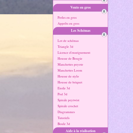
Vente en gros
Perles en gros
Apprêts en gros
Les Schémas
Lot de schémas
Triangle 3d
Licence d'enseignement
Housse de Bougie
Manchettes peyote
Manchettes Loom
Housse de stylo
Housse de briquet
Etoile 3d
Pod 3d
Spirale peytwist
Spirale crochet
Diagrammes
Tutoriels
Boule 3d
Aide à la réalisation