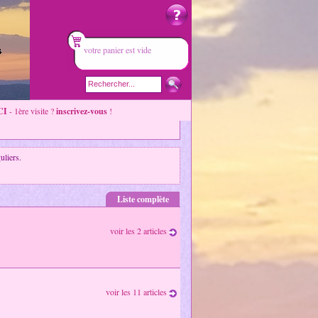
votre panier est vide
CI
- 1ère visite ?
inscrivez-vous
!
uliers.
Liste complète
voir les 2 articles
voir les 11 articles