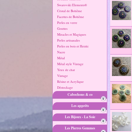
Swarovski Elements®
Cristal de Bohême
Facettes de Bohême
Perles en verre
Gouttes
Miracles et Magiques
Perles artisanales
Perles en bois et Heishi
Nacre
Métal
Métal style Vintage
Yeux de chat
Vintage
Résine et Acrylique
Déstockage
Cabochons & co
Les apprêts
Les Bijoux - La Soie
Les Pierres Gemmes