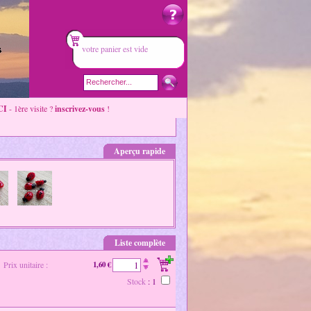
votre panier est vide
CI
- 1ère visite ?
inscrivez-vous
!
Aperçu rapide
Liste complète
Prix unitaire :
1,60 €
Stock
: 1