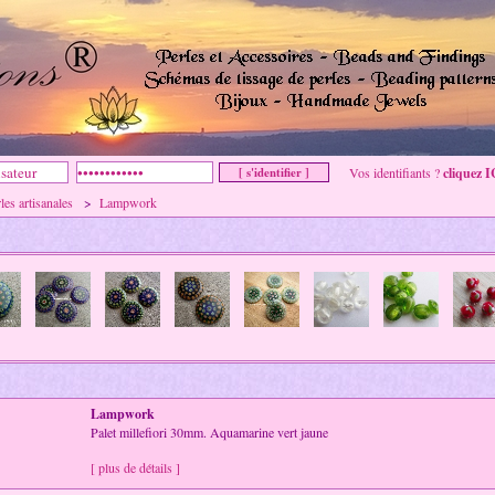
Vos identifiants ?
cliquez I
les artisanales
>
Lampwork
Lampwork
Palet millefiori 30mm. Aquamarine vert jaune
[ plus de détails ]