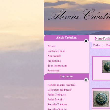
Alexia Créations
Perles >
Per
Accueil
Contactez-nous
Nouveautés
Promotions
Tous les produits
Recherche
Les perles
Rondes aplaties facettées
Les perles par Puca®
Perles Tchèques
Perles Miyuki
Rocaille Tchèque
Rocaille Chinoise