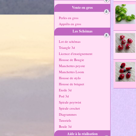
Vente en gros
Perles en gros
Apprêts en gros
Les Schémas
Lot de schémas
Triangle 3d
Licence d'enseignement
Housse de Bougie
Manchettes peyote
Manchettes Loom
Housse de stylo
Housse de briquet
Etoile 3d
Pod 3d
Spirale peytwist
Spirale crochet
Diagrammes
Tutoriels
Boule 3d
Aide à la réalisation