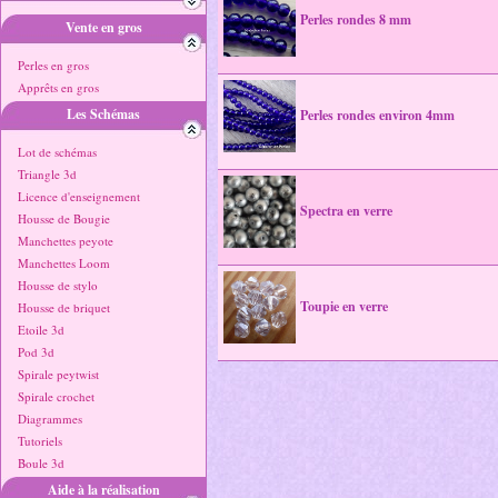
Perles rondes 8 mm
Vente en gros
Perles en gros
Apprêts en gros
Les Schémas
Perles rondes environ 4mm
Lot de schémas
Triangle 3d
Licence d'enseignement
Spectra en verre
Housse de Bougie
Manchettes peyote
Manchettes Loom
Housse de stylo
Toupie en verre
Housse de briquet
Etoile 3d
Pod 3d
Spirale peytwist
Spirale crochet
Diagrammes
Tutoriels
Boule 3d
Aide à la réalisation