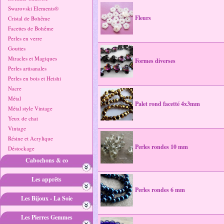
Swarovski Elements®
Fleurs
Cristal de Bohême
Facettes de Bohême
Perles en verre
Gouttes
Miracles et Magiques
Formes diverses
Perles artisanales
Perles en bois et Heishi
Nacre
Métal
Palet rond facetté 4x3mm
Métal style Vintage
Yeux de chat
Vintage
Résine et Acrylique
Perles rondes 10 mm
Déstockage
Cabochons & co
Les apprêts
Perles rondes 6 mm
Les Bijoux - La Soie
Les Pierres Gemmes