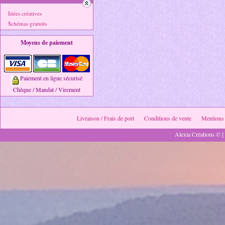
Idées créatives
Schémas gratuits
Moyens de paiement
Paiement en ligne sécurisé
Chèque / Mandat / Virement
Livraison / Frais de port
Conditions de vente
Mentions 
Alexia Créations © [ 