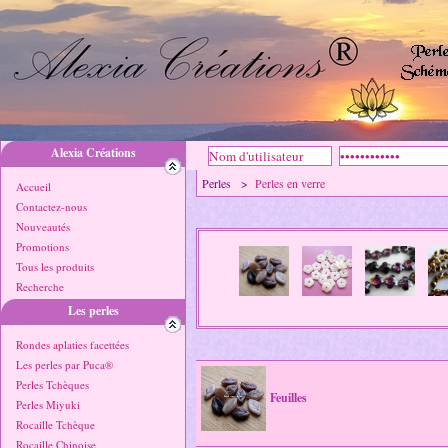
Alexia Créations
Perles >
Perles en verre
Accueil
Contactez-nous
Nouveautés
Promotions
Tous les produits
Recherche
Les perles
Rondes aplaties facettées
Les perles par Puca®
Perles Tchèques
Feuilles
Perles Miyuki
Rocaille Tchèque
Rocaille Chinoise