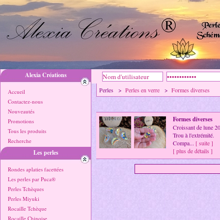
Alexia Créations
Perles >
Perles en verre
>
Formes diverses
Accueil
Contactez-nous
Nouveautés
Formes diverses
Promotions
Croissant de lune 2
Tous les produits
Trou à l'extrémité.
Recherche
Compa...
[ suite ]
[ plus de détails ]
Les perles
Rondes aplaties facettées
Les perles par Puca®
Perles Tchèques
Perles Miyuki
Rocaille Tchèque
Rocaille Chinoise