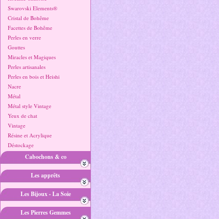
Swarovski Elements®
Cristal de Bohême
Facettes de Bohême
Perles en verre
Gouttes
Miracles et Magiques
Perles artisanales
Perles en bois et Heishi
Nacre
Métal
Métal style Vintage
Yeux de chat
Vintage
Résine et Acrylique
Déstockage
Cabochons & co
Les apprêts
Les Bijoux - La Soie
Les Pierres Gemmes