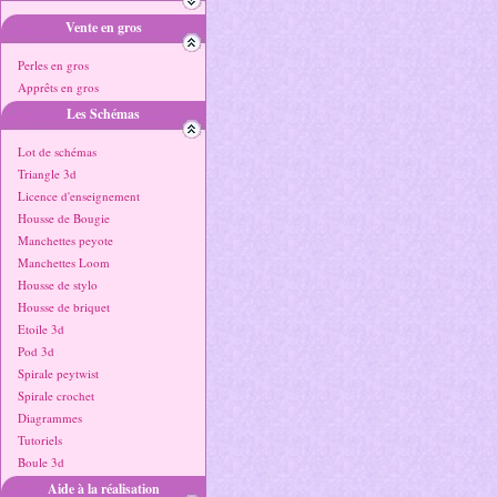
Vente en gros
Perles en gros
Apprêts en gros
Les Schémas
Lot de schémas
Triangle 3d
Licence d'enseignement
Housse de Bougie
Manchettes peyote
Manchettes Loom
Housse de stylo
Housse de briquet
Etoile 3d
Pod 3d
Spirale peytwist
Spirale crochet
Diagrammes
Tutoriels
Boule 3d
Aide à la réalisation