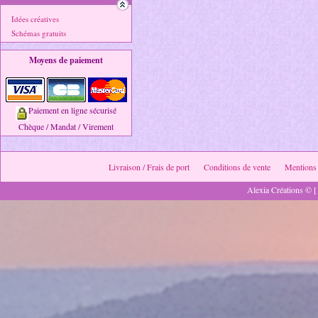
Idées créatives
Schémas gratuits
Moyens de paiement
Paiement en ligne sécurisé
Chèque / Mandat / Virement
Livraison / Frais de port
Conditions de vente
Mentions 
Alexia Créations © [ 