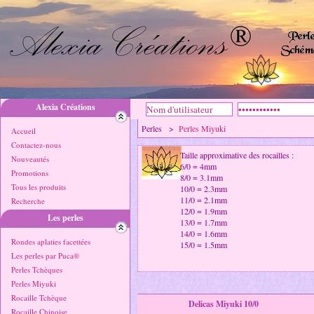
Alexia Créations
Perles >
Perles Miyuki
Accueil
Contactez-nous
Taille approximative des rocailles :
Nouveautés
6/0 = 4mm
Promotions
8/0 = 3.1mm
Tous les produits
10/0 = 2.3mm
11/0 = 2.1mm
Recherche
12/0 = 1.9mm
Les perles
13/0 = 1.7mm
14/0 = 1.6mm
Rondes aplaties facettées
15/0 = 1.5mm
Les perles par Puca®
Perles Tchèques
Perles Miyuki
Rocaille Tchèque
Delicas Miyuki 10/0
Rocaille Chinoise