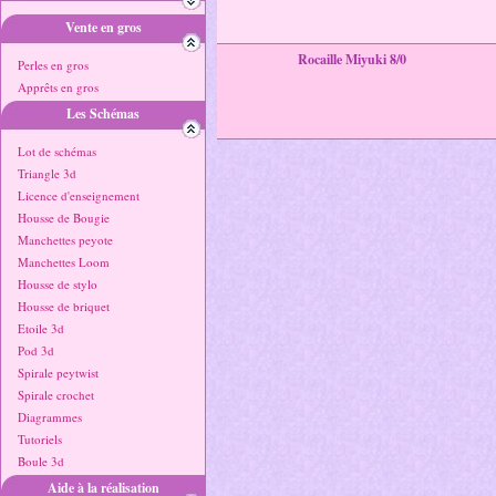
Vente en gros
Rocaille Miyuki 8/0
Perles en gros
Apprêts en gros
Les Schémas
Lot de schémas
Triangle 3d
Licence d'enseignement
Housse de Bougie
Manchettes peyote
Manchettes Loom
Housse de stylo
Housse de briquet
Etoile 3d
Pod 3d
Spirale peytwist
Spirale crochet
Diagrammes
Tutoriels
Boule 3d
Aide à la réalisation