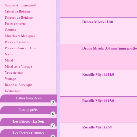
Swarovski Elements®
Cristal de Bohême
Facettes de Bohême
Delicas Miyuki 11/0
Perles en verre
Gouttes
Miracles et Magiques
Perles artisanales
Perles en bois et Heishi
Drops Miyuki 3.4 mm (mini goutte
Nacre
Métal
Métal style Vintage
Yeux de chat
Rocaille Miyuki 11/0
Vintage
Résine et Acrylique
Déstockage
Cabochons & co
Rocaille Miyuki 15/0
Les apprêts
Les Bijoux - La Soie
Rocaille Miyuki 6/0
Les Pierres Gemmes