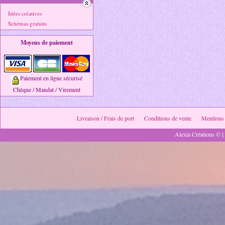
Idées créatives
Schémas gratuits
Moyens de paiement
Paiement en ligne sécurisé
Chèque / Mandat / Virement
Livraison / Frais de port
Conditions de vente
Mentions 
Alexia Créations © [ 