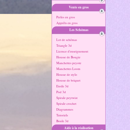
Vente en gros
Perles en gros
Apprêts en gros
Les Schémas
Lot de schémas
Triangle 3d
Licence d'enseignement
Housse de Bougie
Manchettes peyote
Manchettes Loom
Housse de stylo
Housse de briquet
Etoile 3d
Pod 3d
Spirale peytwist
Spirale crochet
Diagrammes
Tutoriels
Boule 3d
Aide à la réalisation