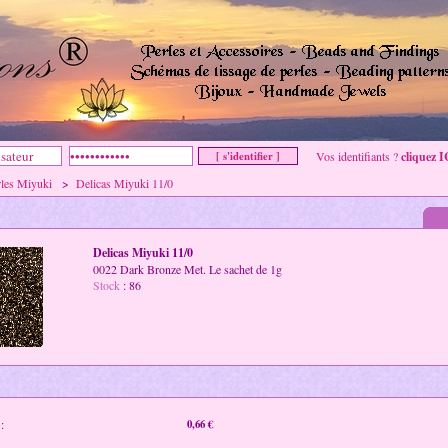
Vos identifiants ?
cliquez I
rles Miyuki
>
Delicas Miyuki 11/0
Delicas Miyuki 11/0
0022 Dark Bronze Met. Le sachet de 1g
Stock
: 86
:
0,66 €