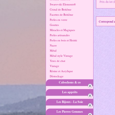
Prix du lot 
Swarovski Elements®
Cristal de Bohême
Facettes de Bohême
Perles en verre
Correspond au
Gouttes
Miracles et Magiques
Perles artisanales
Perles en bois et Heishi
Nacre
Métal
Métal style Vintage
Yeux de chat
Vintage
Résine et Acrylique
Déstockage
Cabochons & co
Les apprêts
Les Bijoux - La Soie
Les Pierres Gemmes