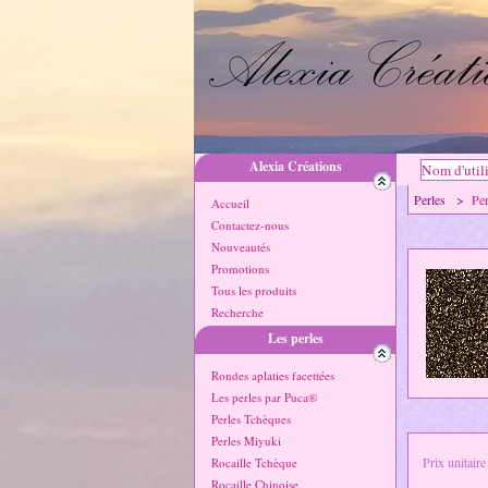
Alexia Créations
Perles >
Pe
Accueil
Contactez-nous
Nouveautés
Promotions
Tous les produits
Recherche
Les perles
Rondes aplaties facettées
Les perles par Puca®
Perles Tchèques
Perles Miyuki
Prix unitaire
Rocaille Tchèque
Rocaille Chinoise