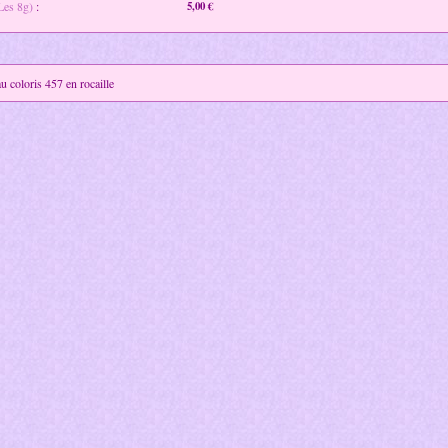
(Les 8g)
:
5,00 €
 coloris 457 en rocaille