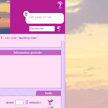
votre panier est vide
CI
- 1ère visite ?
inscrivez-vous
!
Informations générales
Tarifs
ajouter
élément(s)