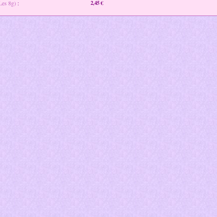
(Les 8g)
:
2,45 €