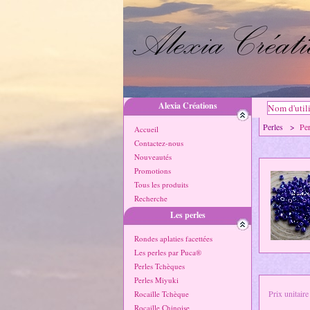
Alexia Créations
Perles >
Pe
Accueil
Contactez-nous
Nouveautés
Promotions
Tous les produits
Recherche
Les perles
Rondes aplaties facettées
Les perles par Puca®
Perles Tchèques
Perles Miyuki
Prix unitaire
Rocaille Tchèque
Rocaille Chinoise