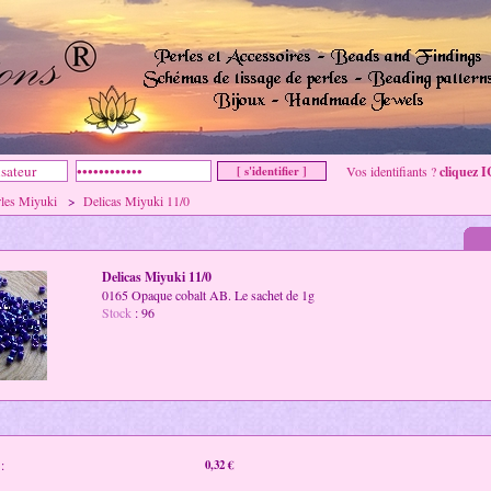
Vos identifiants ?
cliquez I
rles Miyuki
>
Delicas Miyuki 11/0
Delicas Miyuki 11/0
0165 Opaque cobalt AB. Le sachet de 1g
Stock
: 96
:
0,32 €