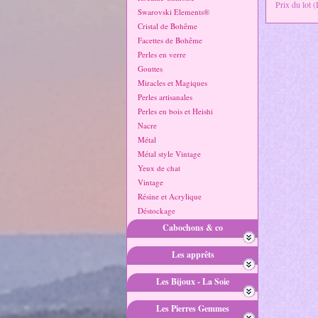
Prix du lot 
Swarovski Elements®
Cristal de Bohême
Facettes de Bohême
Perles en verre
Gouttes
Miracles et Magiques
Perles artisanales
Perles en bois et Heishi
Nacre
Métal
Métal style Vintage
Yeux de chat
Vintage
Résine et Acrylique
Déstockage
Cabochons & co
Les apprêts
Les Bijoux - La Soie
Les Pierres Gemmes