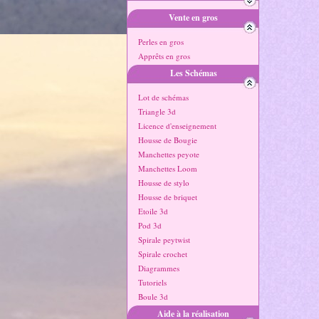
Vente en gros
Perles en gros
Apprêts en gros
Les Schémas
Lot de schémas
Triangle 3d
Licence d'enseignement
Housse de Bougie
Manchettes peyote
Manchettes Loom
Housse de stylo
Housse de briquet
Etoile 3d
Pod 3d
Spirale peytwist
Spirale crochet
Diagrammes
Tutoriels
Boule 3d
Aide à la réalisation