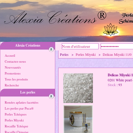
Alexia Créations
Perles >
Perles Miyuki
>
Delicas Miyuki 11/0
Accueil
Contactez-nous
Nouveautés
Promotions
Delicas Miyuki 1
Tous les produits
0201 White pearl 
Stock
: 93
Recherche
Les perles
Rondes aplaties facettées
Les perles par Puca®
Perles Tchèques
Perles Miyuki
Rocaille Tchèque
Rocaille Chinoise