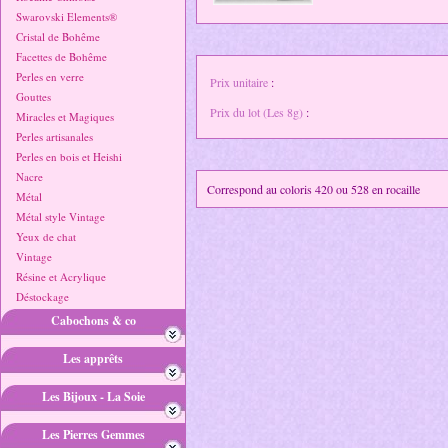
Swarovski Elements®
Cristal de Bohême
Facettes de Bohême
Perles en verre
Prix unitaire
:
Gouttes
Prix du lot (Les 8g)
:
Miracles et Magiques
Perles artisanales
Perles en bois et Heishi
Nacre
Correspond au coloris 420 ou 528 en rocaille
Métal
Métal style Vintage
Yeux de chat
Vintage
Résine et Acrylique
Déstockage
Cabochons & co
Les apprêts
Les Bijoux - La Soie
Les Pierres Gemmes