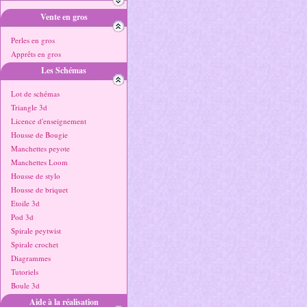
Vente en gros
Perles en gros
Apprêts en gros
Les Schémas
Lot de schémas
Triangle 3d
Licence d'enseignement
Housse de Bougie
Manchettes peyote
Manchettes Loom
Housse de stylo
Housse de briquet
Etoile 3d
Pod 3d
Spirale peytwist
Spirale crochet
Diagrammes
Tutoriels
Boule 3d
Aide à la réalisation