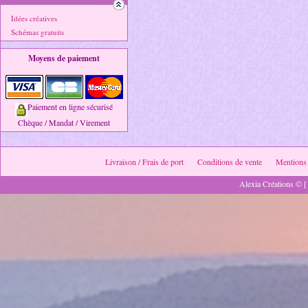
Idées créatives
Schémas gratuits
Moyens de paiement
Paiement en ligne sécurisé
Chèque / Mandat / Virement
Livraison / Frais de port
Conditions de vente
Mentions 
Alexia Créations © [ 