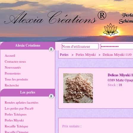
Alexia Créations
Perles >
Perles Miyuki
>
Delicas Miyuki 11/0
Accueil
Contactez-nous
Nouveautés
Promotions
Delicas Miyuki 1
Tous les produits
0389 Matte Opaque
Stock
: 18
Recherche
Les perles
Rondes aplaties facettées
Les perles par Puca®
Perles Tchèques
Perles Miyuki
Prix unitaire
:
Rocaille Tchèque
Rocaille Chinoise