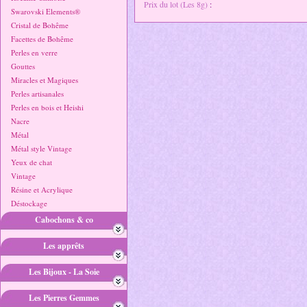
Prix du lot (Les 8g)
:
Swarovski Elements®
Cristal de Bohême
Facettes de Bohême
Perles en verre
Gouttes
Miracles et Magiques
Perles artisanales
Perles en bois et Heishi
Nacre
Métal
Métal style Vintage
Yeux de chat
Vintage
Résine et Acrylique
Déstockage
Cabochons & co
Les apprêts
Les Bijoux - La Soie
Les Pierres Gemmes