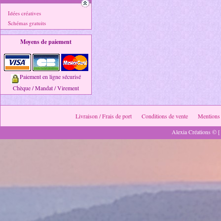
Idées créatives
Schémas gratuits
Moyens de paiement
Paiement en ligne sécurisé
Chèque / Mandat / Virement
Livraison / Frais de port
Conditions de vente
Mentions 
Alexia Créations © [ 