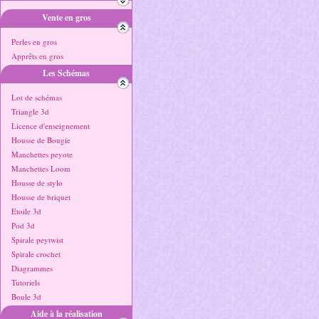
Vente en gros
Perles en gros
Apprêts en gros
Les Schémas
Lot de schémas
Triangle 3d
Licence d'enseignement
Housse de Bougie
Manchettes peyote
Manchettes Loom
Housse de stylo
Housse de briquet
Etoile 3d
Pod 3d
Spirale peytwist
Spirale crochet
Diagrammes
Tutoriels
Boule 3d
Aide à la réalisation