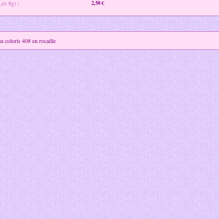
(Les 8g)
:
2,50 €
 coloris 408 en rocaille