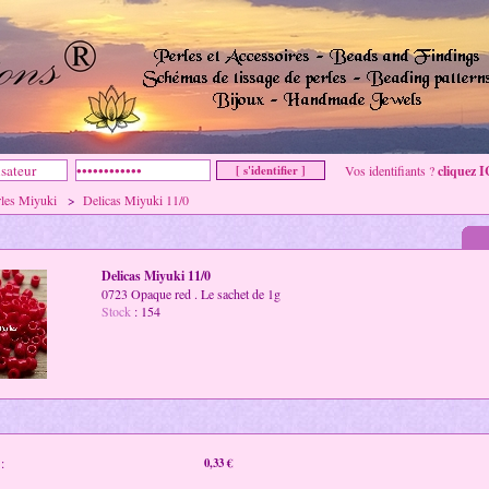
Vos identifiants ?
cliquez I
rles Miyuki
>
Delicas Miyuki 11/0
Delicas Miyuki 11/0
0723 Opaque red . Le sachet de 1g
Stock
: 154
:
0,33 €