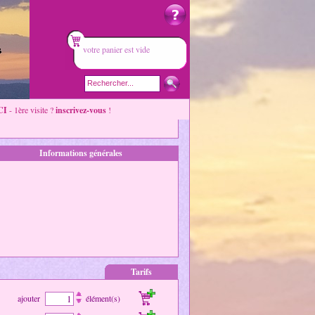
votre panier est vide
CI
- 1ère visite ?
inscrivez-vous
!
Informations générales
Tarifs
ajouter
élément(s)