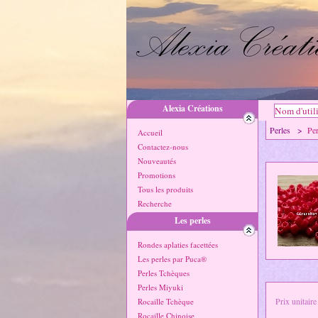
Alexia Créations
Perles >
Pe
Accueil
Contactez-nous
Nouveautés
Promotions
Tous les produits
Recherche
Les perles
Rondes aplaties facettées
Les perles par Puca®
Perles Tchèques
Perles Miyuki
Prix unitaire
Rocaille Tchèque
Rocaille Chinoise