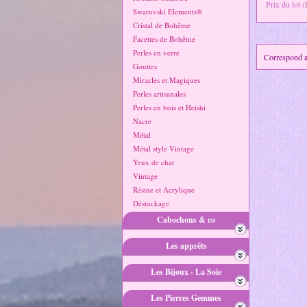
Prix du lot 
Swarovski Elements®
Cristal de Bohême
Facettes de Bohême
Perles en verre
Correspond au
Gouttes
Miracles et Magiques
Perles artisanales
Perles en bois et Heishi
Nacre
Métal
Métal style Vintage
Yeux de chat
Vintage
Résine et Acrylique
Déstockage
Cabochons & co
Les apprêts
Les Bijoux - La Soie
Les Pierres Gemmes