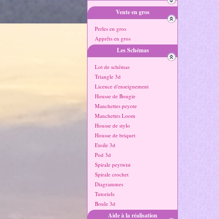
Vente en gros
Perles en gros
Apprêts en gros
Les Schémas
Lot de schémas
Triangle 3d
Licence d'enseignement
Housse de Bougie
Manchettes peyote
Manchettes Loom
Housse de stylo
Housse de briquet
Etoile 3d
Pod 3d
Spirale peytwist
Spirale crochet
Diagrammes
Tutoriels
Boule 3d
Aide à la réalisation