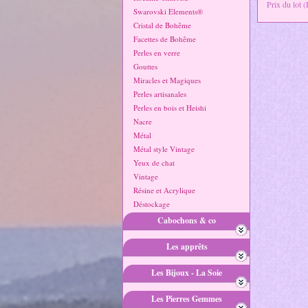
Prix du lot 
Swarovski Elements®
Cristal de Bohême
Facettes de Bohême
Perles en verre
Gouttes
Miracles et Magiques
Perles artisanales
Perles en bois et Heishi
Nacre
Métal
Métal style Vintage
Yeux de chat
Vintage
Résine et Acrylique
Déstockage
Cabochons & co
Les apprêts
Les Bijoux - La Soie
Les Pierres Gemmes