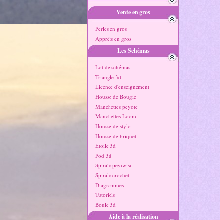
Vente en gros
Perles en gros
Apprêts en gros
Les Schémas
Lot de schémas
Triangle 3d
Licence d'enseignement
Housse de Bougie
Manchettes peyote
Manchettes Loom
Housse de stylo
Housse de briquet
Etoile 3d
Pod 3d
Spirale peytwist
Spirale crochet
Diagrammes
Tutoriels
Boule 3d
Aide à la réalisation