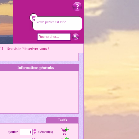
votre panier est vide
CI
- 1ère visite ?
inscrivez-vous
!
Informations générales
Tarifs
ajouter
élément(s)