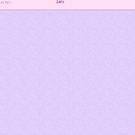
(Les 8g)
:
2,65 €