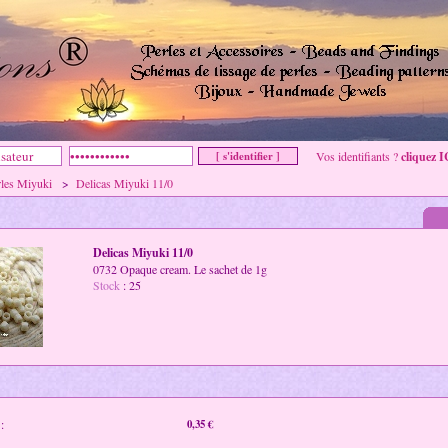
Vos identifiants ?
cliquez I
rles Miyuki
>
Delicas Miyuki 11/0
Delicas Miyuki 11/0
0732 Opaque cream. Le sachet de 1g
Stock
: 25
:
0,35 €