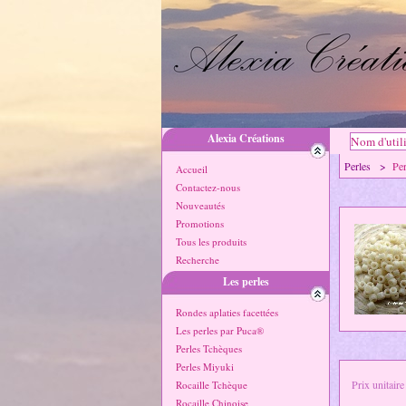
Alexia Créations
Perles >
Pe
Accueil
Contactez-nous
Nouveautés
Promotions
Tous les produits
Recherche
Les perles
Rondes aplaties facettées
Les perles par Puca®
Perles Tchèques
Perles Miyuki
Prix unitaire
Rocaille Tchèque
Rocaille Chinoise