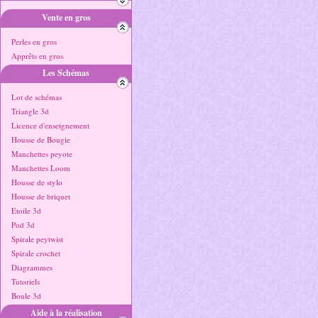
Vente en gros
Perles en gros
Apprêts en gros
Les Schémas
Lot de schémas
Triangle 3d
Licence d'enseignement
Housse de Bougie
Manchettes peyote
Manchettes Loom
Housse de stylo
Housse de briquet
Etoile 3d
Pod 3d
Spirale peytwist
Spirale crochet
Diagrammes
Tutoriels
Boule 3d
Aide à la réalisation