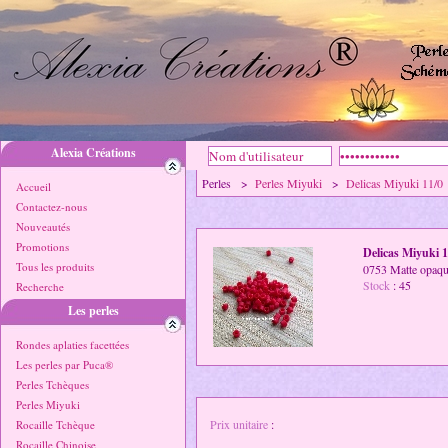
Alexia Créations
Perles >
Perles Miyuki
>
Delicas Miyuki 11/0
Accueil
Contactez-nous
Nouveautés
Promotions
Delicas Miyuki 1
Tous les produits
0753 Matte opaque
Stock
: 45
Recherche
Les perles
Rondes aplaties facettées
Les perles par Puca®
Perles Tchèques
Perles Miyuki
Prix unitaire
:
Rocaille Tchèque
Rocaille Chinoise