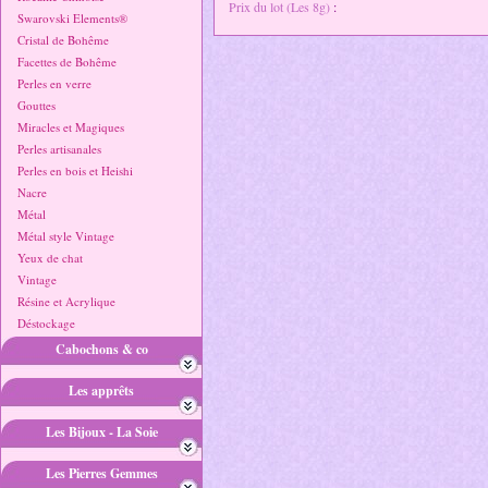
Prix du lot (Les 8g)
:
Swarovski Elements®
Cristal de Bohême
Facettes de Bohême
Perles en verre
Gouttes
Miracles et Magiques
Perles artisanales
Perles en bois et Heishi
Nacre
Métal
Métal style Vintage
Yeux de chat
Vintage
Résine et Acrylique
Déstockage
Cabochons & co
Les apprêts
Les Bijoux - La Soie
Les Pierres Gemmes