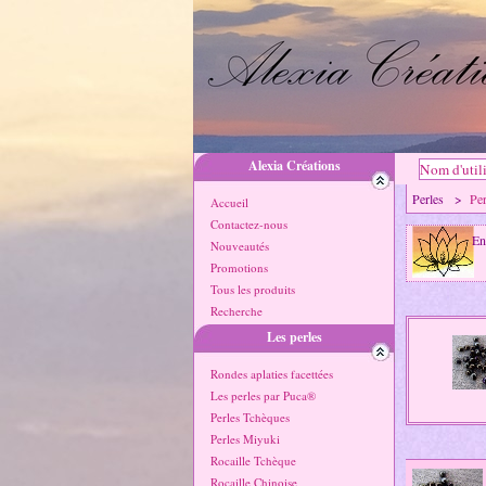
Alexia Créations
Perles >
Pe
Accueil
Contactez-nous
En
Nouveautés
Promotions
Tous les produits
Recherche
Les perles
Rondes aplaties facettées
Les perles par Puca®
Perles Tchèques
Perles Miyuki
Rocaille Tchèque
Rocaille Chinoise