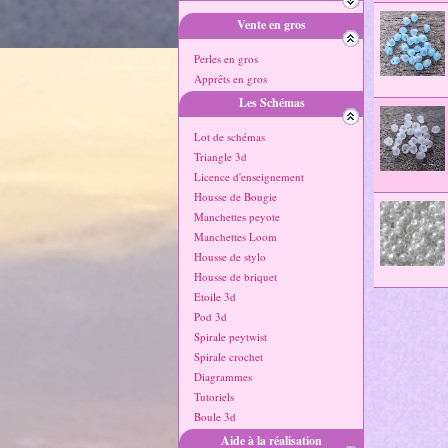
Vente en gros
Perles en gros
Apprêts en gros
Les Schémas
Lot de schémas
Triangle 3d
Licence d'enseignement
Housse de Bougie
Manchettes peyote
Manchettes Loom
Housse de stylo
Housse de briquet
Etoile 3d
Pod 3d
Spirale peytwist
Spirale crochet
Diagrammes
Tutoriels
Boule 3d
Aide à la réalisation