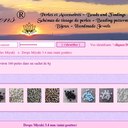
Vos identifiants ?
cliquez I
rles Miyuki
>
Drops Miyuki 3.4 mm (mini gouttes)
viron 160 perles dans un sachet de 8g
Drops Miyuki 3.4 mm (mini gouttes)