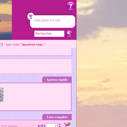
votre panier est vide
CI
- 1ère visite ?
inscrivez-vous
!
Aperçu rapide
Liste complète
Prix unitaire :
0,25 €