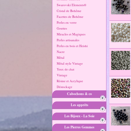
Swarovski Elements®
Cristal de Bohême
Facettes de Bohême
Perles en verre
Gouttes
Miracles et Magiques
Perles artisanales
Perles en bois et Heishi
Nacre
Métal
Métal style Vintage
Yeux de chat
Vintage
Résine et Acrylique
Déstockage
Cabochons & co
Les apprêts
Les Bijoux - La Soie
Les Pierres Gemmes