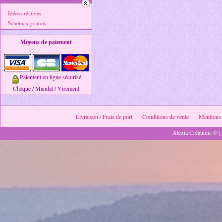
Idées créatives
Schémas gratuits
Moyens de paiement
Paiement en ligne sécurisé
Chèque / Mandat / Virement
Livraison / Frais de port
Conditions de vente
Mentions 
Alexia Créations © [ 