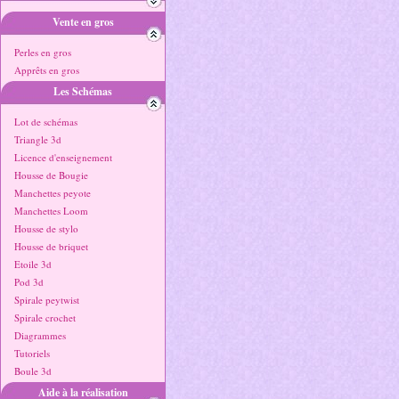
Vente en gros
Perles en gros
Apprêts en gros
Les Schémas
Lot de schémas
Triangle 3d
Licence d'enseignement
Housse de Bougie
Manchettes peyote
Manchettes Loom
Housse de stylo
Housse de briquet
Etoile 3d
Pod 3d
Spirale peytwist
Spirale crochet
Diagrammes
Tutoriels
Boule 3d
Aide à la réalisation