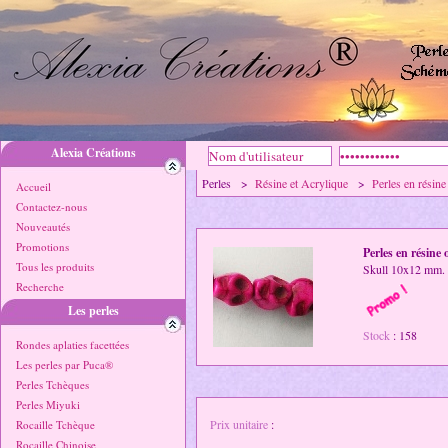
Alexia Créations
Perles >
Résine et Acrylique
>
Perles en résine
Accueil
Contactez-nous
Nouveautés
Promotions
Perles en résine 
Tous les produits
Skull 10x12 mm. Im
Recherche
Les perles
Stock
: 158
Rondes aplaties facettées
Les perles par Puca®
Perles Tchèques
Perles Miyuki
Prix unitaire
:
Rocaille Tchèque
Rocaille Chinoise