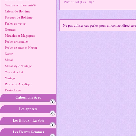
Prix du lot (Les 10)
:
Swarovski Elements®
Cristal de Bohême
Facettes de Bohême
Perles en verre
Ne pas utiliser ces perles pour un contact direct av
Gouttes
Miracles et Magiques
Perles artisanales
Perles en bois et Heishi
Nacre
Métal
Métal style Vintage
Yeux de chat
Vintage
Résine et Acrylique
Déstockage
Cabochons & co
Les apprêts
Les Bijoux - La Soie
Les Pierres Gemmes