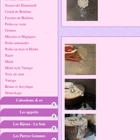
Swarovski Elements®
Cristal de Bohême
Facettes de Bohême
Perles en verre
Gouttes
Miracles et Magiques
Perles artisanales
Perles en bois et Heishi
Nacre
Métal
Métal style Vintage
Yeux de chat
Vintage
Résine et Acrylique
Déstockage
Cabochons & co
Les apprêts
Les Bijoux - La Soie
Les Pierres Gemmes