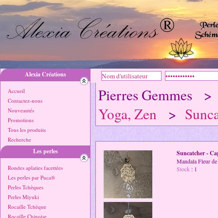
Alexia Créations
Pierres Gemmes 
Accueil
Contactez-nous
Yoga, Zen
>
Sunca
Nouveautés
Promotions
Tous les produits
Recherche
Les perles
Suncatcher - Cap
Mandala Fleur de 
Rondes aplaties facettées
Stock
: 1
Les perles par Puca®
Perles Tchèques
Perles Miyuki
Rocaille Tchèque
Rocaille Chinoise