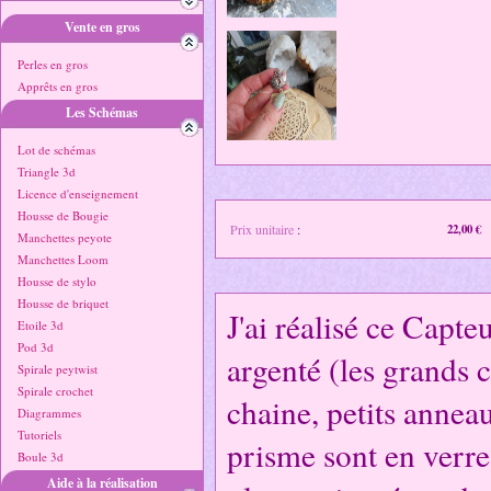
Vente en gros
Perles en gros
Apprêts en gros
Les Schémas
Lot de schémas
Triangle 3d
Licence d'enseignement
Housse de Bougie
Prix unitaire
:
22,00 €
Manchettes peyote
Manchettes Loom
Housse de stylo
Housse de briquet
J'ai réalisé ce Capte
Etoile 3d
Pod 3d
argenté (les grands c
Spirale peytwist
Spirale crochet
chaine, petits annea
Diagrammes
Tutoriels
prisme sont en verre
Boule 3d
Aide à la réalisation