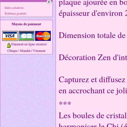
plaque ajourée en bo
Idées créatives
épaisseur d'environ
Schémas gratuits
Moyens de paiement
Dimension totale de
Paiement en ligne sécurisé
Chèque / Mandat / Virement
Décoration Zen d'int
Capturez et diffusez 
en accrochant ce joli
***
Les boules de cristal
harmoniser le Chi (é