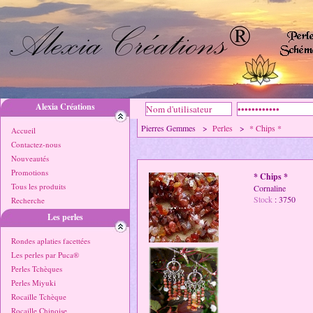
Alexia Créations
Pierres Gemmes >
Perles
>
* Chips *
Accueil
Contactez-nous
Nouveautés
Promotions
* Chips *
Tous les produits
Cornaline
Stock
: 3750
Recherche
Les perles
Rondes aplaties facettées
Les perles par Puca®
Perles Tchèques
Perles Miyuki
Rocaille Tchèque
Rocaille Chinoise