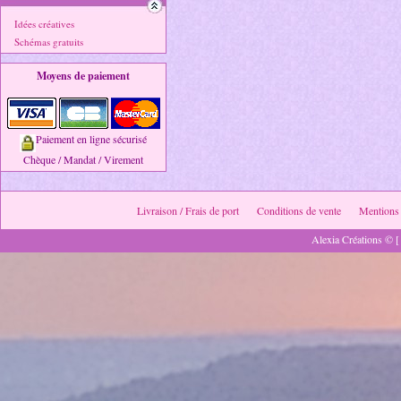
Idées créatives
Schémas gratuits
Moyens de paiement
Paiement en ligne sécurisé
Chèque / Mandat / Virement
Livraison / Frais de port
Conditions de vente
Mentions 
Alexia Créations © [ 