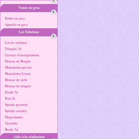
Vente en gros
Perles en gros
Apprêts en gros
Les Schémas
Lot de schémas
Triangle 3d
Licence d'enseignement
Housse de Bougie
Manchettes peyote
Manchettes Loom
Housse de stylo
Housse de briquet
Etoile 3d
Pod 3d
Spirale peytwist
Spirale crochet
Diagrammes
Tutoriels
Boule 3d
Aide à la réalisation