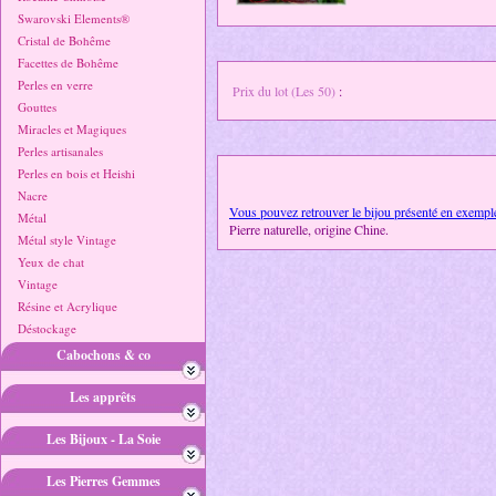
Swarovski Elements®
Cristal de Bohême
Facettes de Bohême
Perles en verre
Prix du lot (Les 50)
:
Gouttes
Miracles et Magiques
Perles artisanales
Perles en bois et Heishi
Nacre
Vous pouvez retrouver le bijou présenté en exemple
Métal
Pierre naturelle, origine Chine.
Métal style Vintage
Yeux de chat
Vintage
Résine et Acrylique
Déstockage
Cabochons & co
Les apprêts
Les Bijoux - La Soie
Les Pierres Gemmes