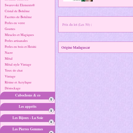
Swarovski Elements®
Cristal de Bohême
Facettes de Bohême
Perles en verre
Prix du lot (Les 50)
:
Gouttes
Miracles et Magiques
Perles artisanales
Perles en bois et Heishi
Origine Madagascar
Nacre
Métal
Métal style Vintage
Yeux de chat
Vintage
Résine et Acrylique
Déstockage
Cabochons & co
Les apprêts
Les Bijoux - La Soie
Les Pierres Gemmes