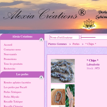
Alexia Créations
Pierres Gemmes >
Perles
>
* Chips *
Accueil
Contactez-nous
Nouveautés
Promotions
* Chips *
Tous les produits
Labradorite
Stock
: 973
Recherche
Les perles
Rondes aplaties facettées
Les perles par Puca®
Perles Tchèques
Perles Miyuki
Rocaille Tchèque
Rocaille Chinoise