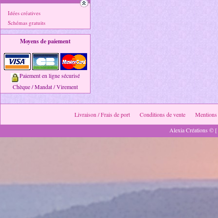
Idées créatives
Schémas gratuits
Moyens de paiement
Paiement en ligne sécurisé
Chèque / Mandat / Virement
Livraison / Frais de port
Conditions de vente
Mentions 
Alexia Créations © [ 