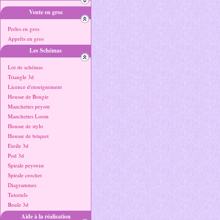
Vente en gros
Perles en gros
Apprêts en gros
Les Schémas
Lot de schémas
Triangle 3d
Licence d'enseignement
Housse de Bougie
Manchettes peyote
Manchettes Loom
Housse de stylo
Housse de briquet
Etoile 3d
Pod 3d
Spirale peytwist
Spirale crochet
Diagrammes
Tutoriels
Boule 3d
Aide à la réalisation