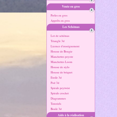
Vente en gros
Perles en gros
Apprêts en gros
Les Schémas
Lot de schémas
Triangle 3d
Licence d'enseignement
Housse de Bougie
Manchettes peyote
Manchettes Loom
Housse de stylo
Housse de briquet
Etoile 3d
Pod 3d
Spirale peytwist
Spirale crochet
Diagrammes
Tutoriels
Boule 3d
Aide à la réalisation