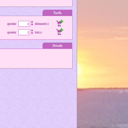
Tarifs
ajouter
élément(s)
ajouter
lot(s)
Détails