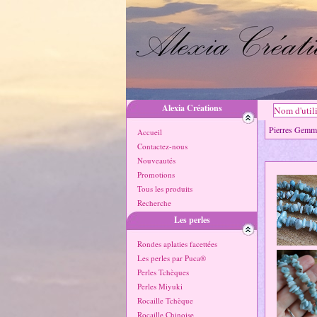
Alexia Créations
Pierres Ge
Accueil
Contactez-nous
Nouveautés
Promotions
Tous les produits
Recherche
Les perles
Rondes aplaties facettées
Les perles par Puca®
Perles Tchèques
Perles Miyuki
Rocaille Tchèque
Rocaille Chinoise