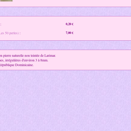
:
0,20 €
Les 50 perles)
:
7,00 €
en pierre naturelle non teintée de Larimar.
es, irrégulières d'environ 3 à 8mm.
épublique Dominicaine.