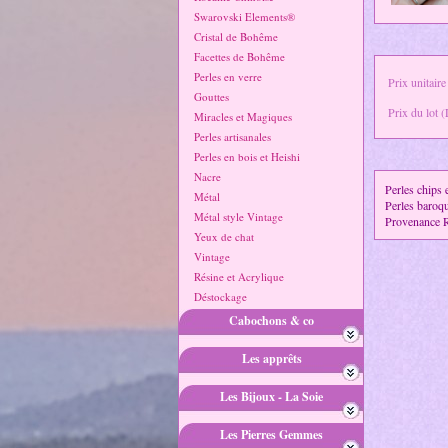
Swarovski Elements®
Cristal de Bohême
Facettes de Bohême
Perles en verre
Prix unitaire
Gouttes
Prix du lot (
Miracles et Magiques
Perles artisanales
Perles en bois et Heishi
Nacre
Perles chips 
Métal
Perles baroqu
Métal style Vintage
Provenance R
Yeux de chat
Vintage
Résine et Acrylique
Déstockage
Cabochons & co
Les apprêts
Les Bijoux - La Soie
Les Pierres Gemmes