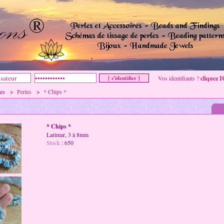
Vos identifiants ?
cliquez I
mmes >
Perles
>
* Chips *
* Chips *
Larimar, 3 à 8mm
Stock
: 650