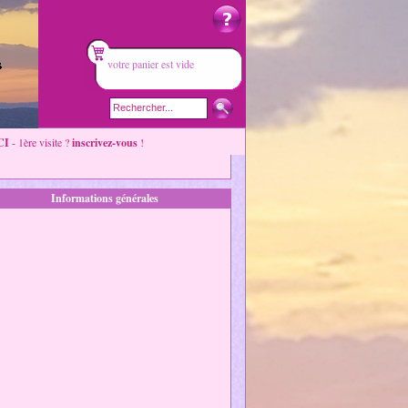
votre panier est vide
CI
- 1ère visite ?
inscrivez-vous
!
Informations générales