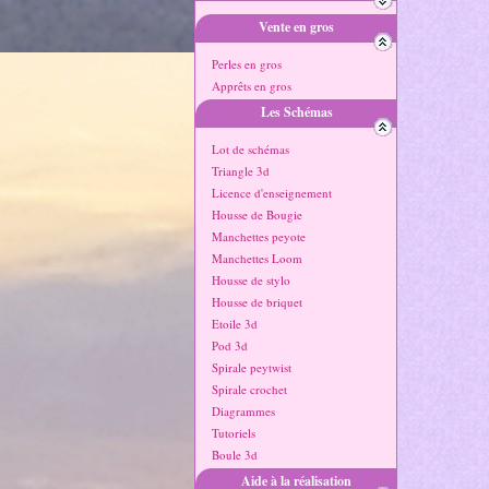
Vente en gros
Perles en gros
Apprêts en gros
Les Schémas
Lot de schémas
Triangle 3d
Licence d'enseignement
Housse de Bougie
Manchettes peyote
Manchettes Loom
Housse de stylo
Housse de briquet
Etoile 3d
Pod 3d
Spirale peytwist
Spirale crochet
Diagrammes
Tutoriels
Boule 3d
Aide à la réalisation