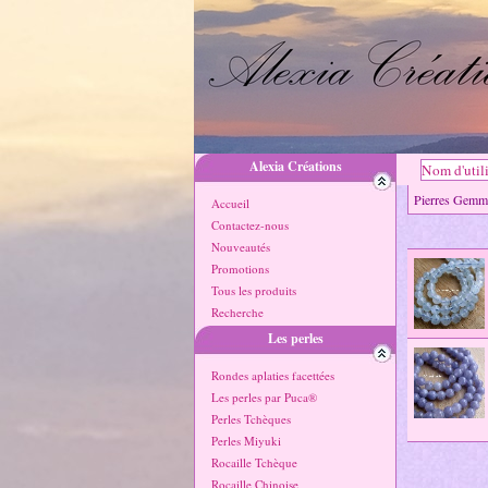
Alexia Créations
Pierres Ge
Accueil
Contactez-nous
Nouveautés
Promotions
Tous les produits
Recherche
Les perles
Rondes aplaties facettées
Les perles par Puca®
Perles Tchèques
Perles Miyuki
Rocaille Tchèque
Rocaille Chinoise