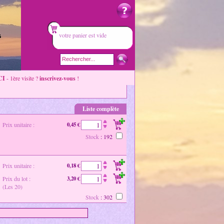
votre panier est vide
CI
- 1ère visite ?
inscrivez-vous
!
Liste complète
Prix unitaire :
0,45 €
Stock
: 192
Prix unitaire :
0,18 €
Prix du lot :
3,20 €
(Les 20)
Stock
: 302