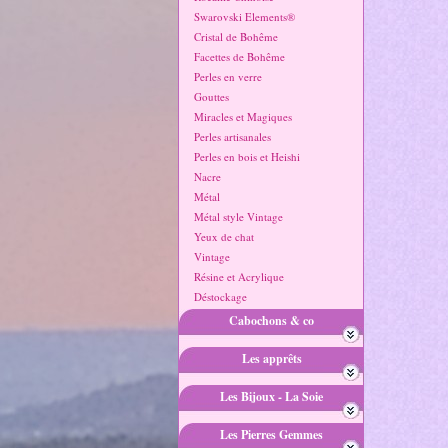
Swarovski Elements®
Cristal de Bohême
Facettes de Bohême
Perles en verre
Gouttes
Miracles et Magiques
Perles artisanales
Perles en bois et Heishi
Nacre
Métal
Métal style Vintage
Yeux de chat
Vintage
Résine et Acrylique
Déstockage
Cabochons & co
Les apprêts
Les Bijoux - La Soie
Les Pierres Gemmes