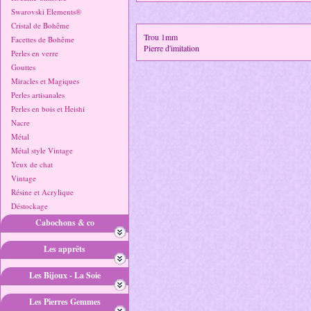
Swarovski Elements®
Cristal de Bohême
Trou 1mm
Facettes de Bohême
Pierre d'imitation
Perles en verre
Gouttes
Miracles et Magiques
Perles artisanales
Perles en bois et Heishi
Nacre
Métal
Métal style Vintage
Yeux de chat
Vintage
Résine et Acrylique
Déstockage
Cabochons & co
Les apprêts
Les Bijoux - La Soie
Les Pierres Gemmes