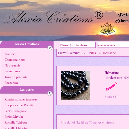
Alexia Créations
Pierres Gemmes >
Perles
>
Hématine
Accueil
Contactez-nous
Nouveautés
Promotions
Hématine
Tous les produits
Ronde 6 mm -50
Recherche
Les perles
Stock
: 10
Rondes aplaties facettées
Les perles par Puca®
Perles Tchèques
Perles Miyuki
Prix du lot (Le fil de 70 perles environ)
:
Rocaille Tchèque
Rocaille Chinoise