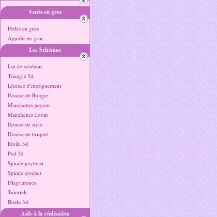
Vente en gros
Perles en gros
Apprêts en gros
Les Schémas
Lot de schémas
Triangle 3d
Licence d'enseignement
Housse de Bougie
Manchettes peyote
Manchettes Loom
Housse de stylo
Housse de briquet
Etoile 3d
Pod 3d
Spirale peytwist
Spirale crochet
Diagrammes
Tutoriels
Boule 3d
Aide à la réalisation