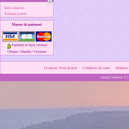
Idées créatives
Schémas gratuits
Moyens de paiement
Paiement en ligne sécurisé
Chèque / Mandat / Virement
Livraison / Frais de port
Conditions de vente
Mentions 
Alexia Créations © [ 