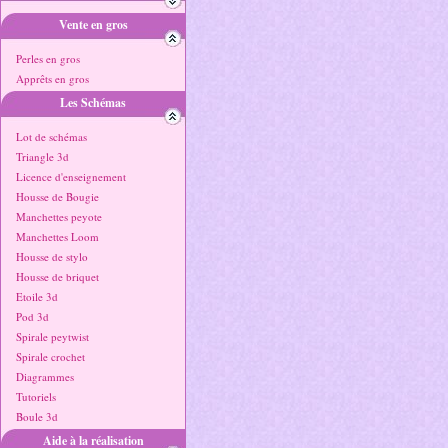
Vente en gros
Perles en gros
Apprêts en gros
Les Schémas
Lot de schémas
Triangle 3d
Licence d'enseignement
Housse de Bougie
Manchettes peyote
Manchettes Loom
Housse de stylo
Housse de briquet
Etoile 3d
Pod 3d
Spirale peytwist
Spirale crochet
Diagrammes
Tutoriels
Boule 3d
Aide à la réalisation