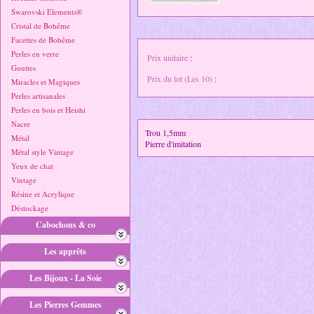
Swarovski Elements®
Cristal de Bohême
Facettes de Bohême
Perles en verre
Prix unitaire
:
Gouttes
Prix du lot (Les 10)
:
Miracles et Magiques
Perles artisanales
Perles en bois et Heishi
Nacre
Trou 1,5mm
Métal
Pierre d'imitation
Métal style Vintage
Yeux de chat
Vintage
Résine et Acrylique
Déstockage
Cabochons & co
Les apprêts
Les Bijoux - La Soie
Les Pierres Gemmes