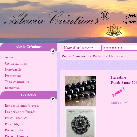
Alexia Créations
Pierres Gemmes >
Perles
>
Hématine
Accueil
Contactez-nous
Nouveautés
Promotions
Hématine
Tous les produits
Ronde 8 mm -50
Recherche
Les perles
Stock
: 195
Rondes aplaties facettées
Les perles par Puca®
Perles Tchèques
Perles Miyuki
Rocaille Tchèque
Rocaille Chinoise