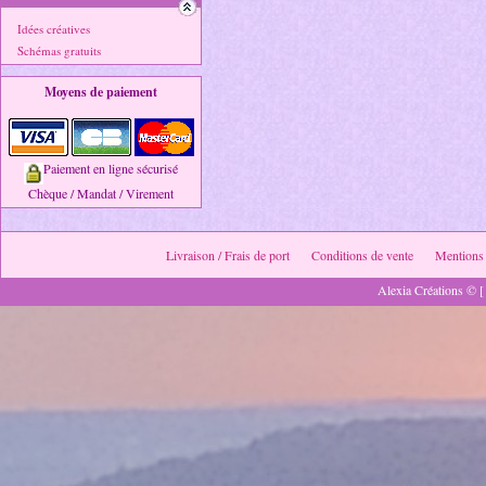
Idées créatives
Schémas gratuits
Moyens de paiement
Paiement en ligne sécurisé
Chèque / Mandat / Virement
Livraison / Frais de port
Conditions de vente
Mentions 
Alexia Créations © [ 