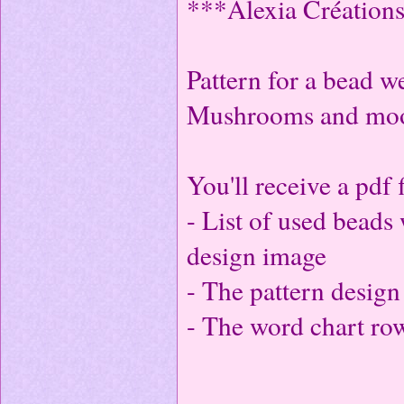
***Alexia Créatio
Pattern for a bead w
Mushrooms and moo
You'll receive a pdf f
- List of used beads 
design image
- The pattern desig
- The word chart ro