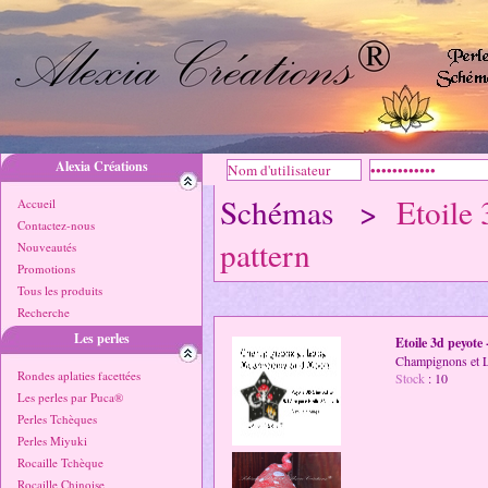
Alexia Créations
Schémas >
Etoile 
Accueil
Contactez-nous
pattern
Nouveautés
Promotions
Tous les produits
Recherche
Les perles
Etoile 3d peyote 
Champignons et L
Rondes aplaties facettées
Stock
: 10
Les perles par Puca®
Perles Tchèques
Perles Miyuki
Rocaille Tchèque
Rocaille Chinoise