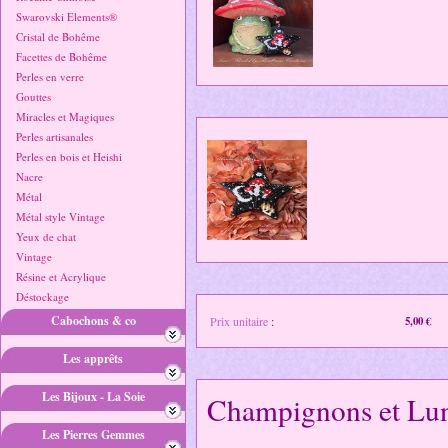
Swarovski Elements®
Cristal de Bohême
Facettes de Bohême
Perles en verre
Gouttes
Miracles et Magiques
Perles artisanales
Perles en bois et Heishi
Nacre
Métal
Métal style Vintage
Yeux de chat
Vintage
Résine et Acrylique
Déstockage
Cabochons & co
Prix unitaire
:
5,00 €
Les apprêts
Les Bijoux - La Soie
Champignons et Lune
Les Pierres Gemmes