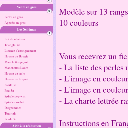
Vente en gros
Modèle sur 13 rangs
Perles en gros
10 couleurs
Apprêts en gros
Les Schémas
Lot de schémas
Triangle 3d
Licence d'enseignement
Vous recevrez un fic
Housse de Bougie
Manchettes peyote
- La liste des perles
Manchettes Loom
Housse de stylo
- L'image en couleu
Housse de briquet
Etoile 3d
- L'image en couleur
Pod 3d
Spirale peytwist
- La charte lettrée r
Spirale crochet
Diagrammes
Tutoriels
Boule 3d
Instructions en Fran
Aide à la réalisation