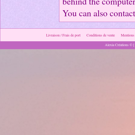
behind the computer
You can also contac
Livraison / Frais de port
Conditions de vente
Mentions 
Alexia Créations © [ 