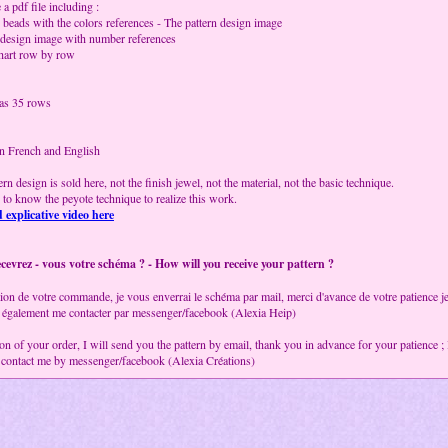
 a pdf file including :
d beads with the colors references - The pattern design image
n design image with number references
hart row by row
as 35 rows
in French and English
rn design is sold here, not the finish jewel, not the material, not the basic technique.
y to know the peyote technique to realize this work.
 explicative video here
vrez - vous votre schéma ? - How will you receive your pattern ?
ion de votre commande, je vous enverrai le schéma par mail, merci d'avance de votre patience je n
également me contacter par messenger/facebook (Alexia Heip)
ion of your order, I will send you the pattern by email, thank you in advance for your patience 
 contact me by messenger/facebook (Alexia Créations)