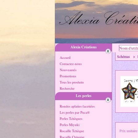
Alexia Créations
Schémas >
Accueil
Contactez-nous
Nouveautés
Promotions
Tous les produits
Recherche
Les perles
Rondes aplaties facettées
Les perles par Puca®
Perles Tchèques
Perles Miyuki
Prix unitaire
Rocaille Tchèque
Rocaille Chinoise