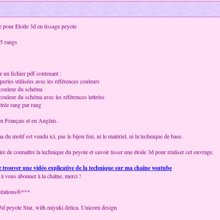
 pour Etoile 3d en tissage peyote
5 rangs
 un fichier pdf contenant :
 perles utilisées avec les références couleurs
 couleur du schéma
couleur du schéma avec les références lettrées
ttrée rang par rang
en Français et en Anglais.
 du motif est vendu ici, pas le bijou fini, ni le matériel, ni la technique de base.
ire de connaître la technique du peyote et savoir tisser une étoile 3d pour réaliser cet ouvrage.
trouver une vidéo explicative de la technique sur ma chaîne youtube
 à vous abonner à la chaîne, merci !
réations®***
 3d peyote Star, with miyuki delica. Unicorn design