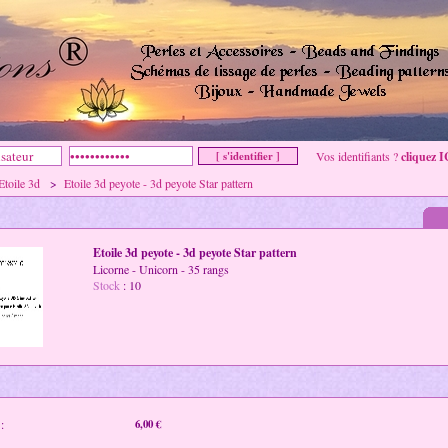
Vos identifiants ?
cliquez I
Etoile 3d
>
Etoile 3d peyote - 3d peyote Star pattern
Etoile 3d peyote - 3d peyote Star pattern
Licorne - Unicorn - 35 rangs
Stock
: 10
:
6,00 €