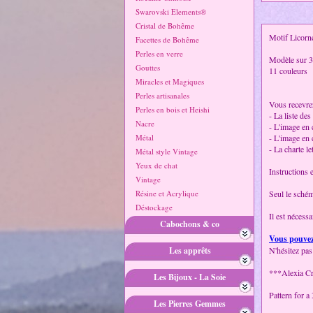
Swarovski Elements®
Cristal de Bohême
Motif Licorne
Facettes de Bohême
Perles en verre
Modèle sur 3
Gouttes
11 couleurs
Miracles et Magiques
Perles artisanales
Vous recevrez
Perles en bois et Heishi
- La liste des
Nacre
- L'image en
Métal
- L'image en 
- La charte le
Métal style Vintage
Yeux de chat
Instructions 
Vintage
Résine et Acrylique
Seul le schéma
Déstockage
Il est nécessa
Cabochons & co
Vous pouvez 
Les apprêts
N'hésitez pas
***Alexia C
Les Bijoux - La Soie
Pattern for a
Les Pierres Gemmes