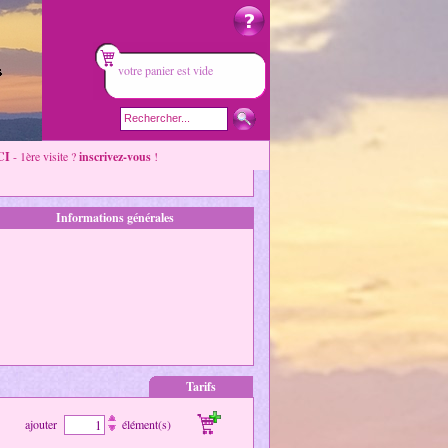
votre panier est vide
CI
- 1ère visite ?
inscrivez-vous
!
Informations générales
Tarifs
ajouter
élément(s)