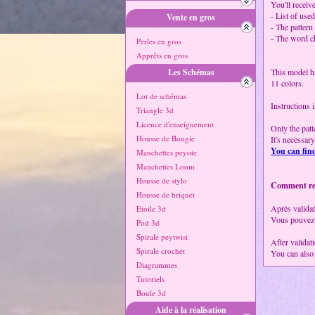
You'll receive
- List of use
Vente en gros
- The patter
- The word c
Perles en gros
Apprêts en gros
Les Schémas
This model h
11 colors.
Lot de schémas
Instructions 
Triangle 3d
Licence d'enseignement
Only the patte
Housse de Bougie
It's necessar
You can find
Manchettes peyote
Manchettes Loom
Housse de stylo
Comment rece
Housse de briquet
Après validat
Etoile 3d
Vous pouvez 
Pod 3d
Spirale peytwist
After validat
Spirale crochet
You can also
Diagrammes
Tutoriels
Boule 3d
Aide à la réalisation