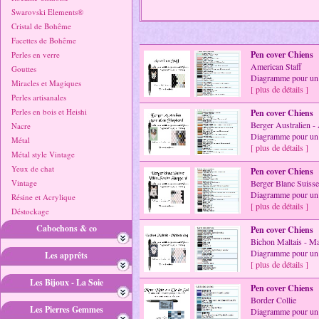
Swarovski Elements®
Cristal de Bohême
Facettes de Bohême
Pen cover Chiens
Perles en verre
American Staff
Gouttes
Diagramme pour un 
Miracles et Magiques
[ plus de détails ]
Perles artisanales
Perles en bois et Heishi
Pen cover Chiens
Berger Australien -
Nacre
Diagramme pour un 
Métal
[ plus de détails ]
Métal style Vintage
Yeux de chat
Pen cover Chiens
Vintage
Berger Blanc Suiss
Diagramme pour un 
Résine et Acrylique
[ plus de détails ]
Déstockage
Cabochons & co
Pen cover Chiens
Bichon Maltais - Ma
Diagramme pour un 
Les apprêts
[ plus de détails ]
Les Bijoux - La Soie
Pen cover Chiens
Border Collie
Les Pierres Gemmes
Diagramme pour un 