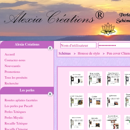
Alexia Créations
Schémas >
Housse de stylo
>
Pen cover Chien
Accueil
Contactez-nous
Nouveautés
Promotions
Tous les produits
Recherche
Les perles
Rondes aplaties facettées
Les perles par Puca®
Perles Tchèques
Perles Miyuki
Rocaille Tchèque
Rocaille Chinoise