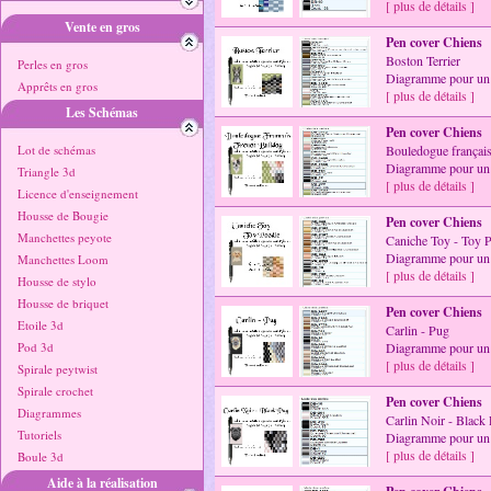
[ plus de détails ]
Vente en gros
Pen cover Chiens
Boston Terrier
Perles en gros
Diagramme pour un 
Apprêts en gros
[ plus de détails ]
Les Schémas
Pen cover Chiens
Lot de schémas
Bouledogue français
Diagramme pour un 
Triangle 3d
[ plus de détails ]
Licence d'enseignement
Housse de Bougie
Pen cover Chiens
Manchettes peyote
Caniche Toy - Toy 
Diagramme pour un 
Manchettes Loom
[ plus de détails ]
Housse de stylo
Housse de briquet
Pen cover Chiens
Etoile 3d
Carlin - Pug
Pod 3d
Diagramme pour un 
[ plus de détails ]
Spirale peytwist
Spirale crochet
Pen cover Chiens
Diagrammes
Carlin Noir - Black
Tutoriels
Diagramme pour un 
[ plus de détails ]
Boule 3d
Aide à la réalisation