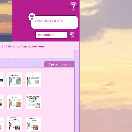
votre panier est vide
CI
- 1ère visite ?
inscrivez-vous
!
Aperçu rapide