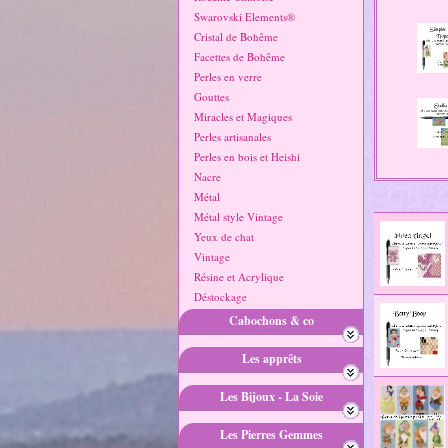
Swarovski Elements®
Cristal de Bohême
Facettes de Bohême
Perles en verre
Gouttes
Miracles et Magiques
Perles artisanales
Perles en bois et Heishi
Nacre
Métal
Métal style Vintage
Yeux de chat
Vintage
Résine et Acrylique
Déstockage
Cabochons & co
Les apprêts
Les Bijoux - La Soie
Les Pierres Gemmes