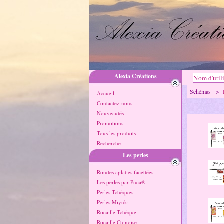
Alexia Créations
Schémas >
Accueil
Contactez-nous
Nouveautés
Promotions
Tous les produits
Recherche
Les perles
Rondes aplaties facettées
Les perles par Puca®
Perles Tchèques
Perles Miyuki
Rocaille Tchèque
Rocaille Chinoise