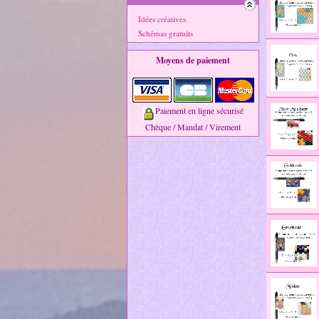
Idées créatives
Schémas gratuits
Moyens de paiement
Paiement en ligne sécurisé
Chèque / Mandat / Virement