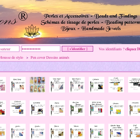
Vos identifiants ?
cliquez I
Housse de stylo
>
Pen cover Dessins animés