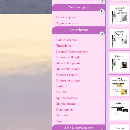
Vente en gros
Perles en gros
Apprêts en gros
Les Schémas
Lot de schémas
Triangle 3d
Licence d'enseignement
Housse de Bougie
Manchettes peyote
Manchettes Loom
Housse de stylo
Housse de briquet
Etoile 3d
Pod 3d
Spirale peytwist
Spirale crochet
Diagrammes
Tutoriels
Boule 3d
Aide à la réalisation