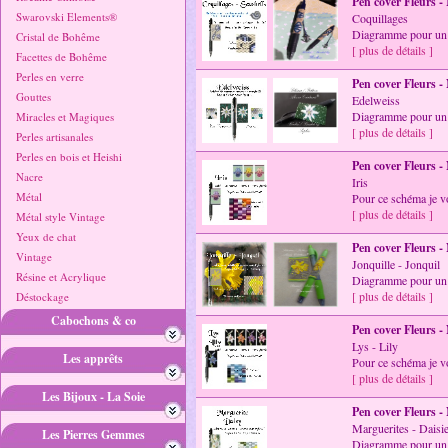
Pen cover Fleurs -
Swarovski Elements®
Coquillages
Diagramme pour un 
Cristal de Bohême
[ plus de détails ]
Facettes de Bohême
Perles en verre
Pen cover Fleurs -
Gouttes
Edelweiss
Diagramme pour un 
Miracles et Magiques
[ plus de détails ]
Perles artisanales
Perles en bois et Heishi
Pen cover Fleurs -
Nacre
Iris
Métal
Pour ce schéma je v
[ plus de détails ]
Métal style Vintage
Yeux de chat
Pen cover Fleurs -
Vintage
Jonquille - Jonquil
Résine et Acrylique
Diagramme pour un 
[ plus de détails ]
Déstockage
Cabochons & co
Pen cover Fleurs -
Lys - Lily
Les apprêts
Pour ce schéma je v
[ plus de détails ]
Les Bijoux - La Soie
Pen cover Fleurs -
Marguerites - Daisi
Les Pierres Gemmes
Diagramme pour un 