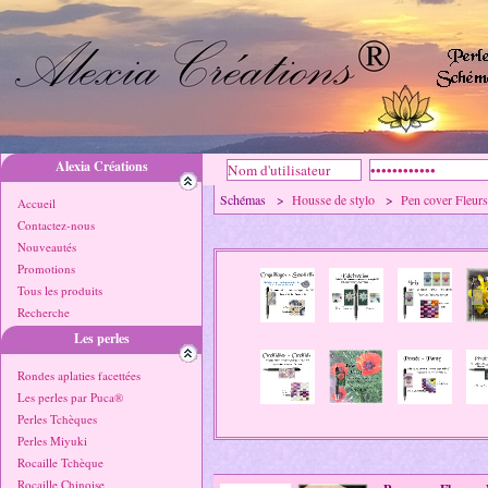
Alexia Créations
Schémas >
Housse de stylo
>
Pen cover Fleurs
Accueil
Contactez-nous
Nouveautés
Promotions
Tous les produits
Recherche
Les perles
Rondes aplaties facettées
Les perles par Puca®
Perles Tchèques
Perles Miyuki
Rocaille Tchèque
Rocaille Chinoise