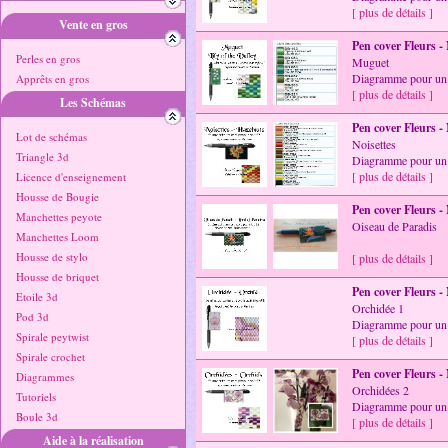
[ plus de détails ]
Vente en gros
Pen cover Fleurs -
Perles en gros
Muguet
Diagramme pour un 
Apprêts en gros
[ plus de détails ]
Les Schémas
Pen cover Fleurs -
Lot de schémas
Noisettes
Triangle 3d
Diagramme pour un 
[ plus de détails ]
Licence d'enseignement
Housse de Bougie
Pen cover Fleurs -
Manchettes peyote
Oiseau de Paradis
Manchettes Loom
Housse de stylo
[ plus de détails ]
Housse de briquet
Pen cover Fleurs -
Etoile 3d
Orchidée 1
Pod 3d
Diagramme pour un 
Spirale peytwist
[ plus de détails ]
Spirale crochet
Pen cover Fleurs -
Diagrammes
Orchidées 2
Tutoriels
Diagramme pour un 
Boule 3d
[ plus de détails ]
Aide à la réalisation