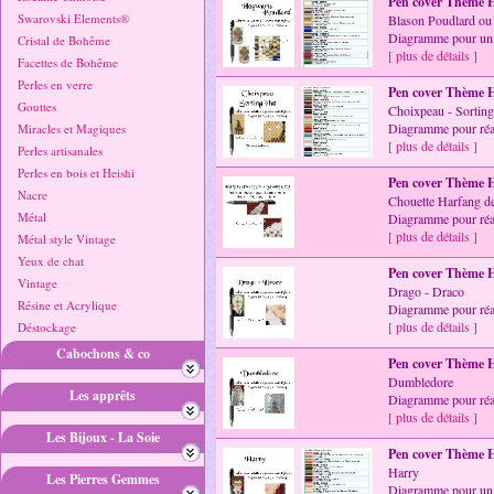
Pen cover Thème H
Swarovski Elements®
Blason Poudlard ou
Diagramme pour un 
Cristal de Bohême
[ plus de détails ]
Facettes de Bohême
Perles en verre
Pen cover Thème H
Gouttes
Choixpeau - Sorting
Diagramme pour réal
Miracles et Magiques
[ plus de détails ]
Perles artisanales
Perles en bois et Heishi
Pen cover Thème H
Nacre
Chouette Harfang d
Métal
Diagramme pour réal
[ plus de détails ]
Métal style Vintage
Yeux de chat
Pen cover Thème H
Vintage
Drago - Draco
Résine et Acrylique
Diagramme pour réal
[ plus de détails ]
Déstockage
Cabochons & co
Pen cover Thème H
Dumbledore
Les apprêts
Diagramme pour réal
[ plus de détails ]
Les Bijoux - La Soie
Pen cover Thème H
Harry
Les Pierres Gemmes
Diagramme pour un 