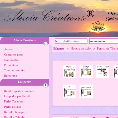
Alexia Créations
Schémas >
Housse de stylo
>
Pen cover Thème
Accueil
Contactez-nous
Nouveautés
Promotions
Tous les produits
Recherche
Les perles
Rondes aplaties facettées
Les perles par Puca®
Perles Tchèques
Perles Miyuki
Rocaille Tchèque
Rocaille Chinoise