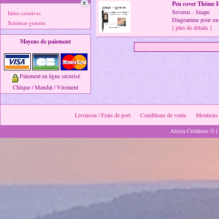
Pen cover Thème H
Severus - Snape
Idées créatives
Diagramme pour un 
Schémas gratuits
[ plus de détails ]
Moyens de paiement
Paiement en ligne sécurisé
Chèque / Mandat / Virement
Livraison / Frais de port
Conditions de vente
Mentions 
Alexia Créations © [ 