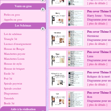
[ plus de détails ]
Vente en gros
Pen cover Thème H
Perles en gros
Harry Jeune - Youn
Diagramme pour un 
Apprêts en gros
[ plus de détails ]
Les Schémas
Pen cover Thème H
Lot de schémas
Hermione
Triangle 3d
Diagramme pour un 
[ plus de détails ]
Licence d'enseignement
Housse de Bougie
Pen cover Thème H
Manchettes peyote
Luna
Manchettes Loom
Diagramme pour un 
Housse de stylo
[ plus de détails ]
Housse de briquet
Pen cover Thème H
Etoile 3d
Reliques de la mort
Pod 3d
Diagramme pour un 
Spirale peytwist
[ plus de détails ]
Spirale crochet
Pen cover Thème H
Diagrammes
Ron
Tutoriels
Diagramme pour un 
Boule 3d
[ plus de détails ]
Aide à la réalisation