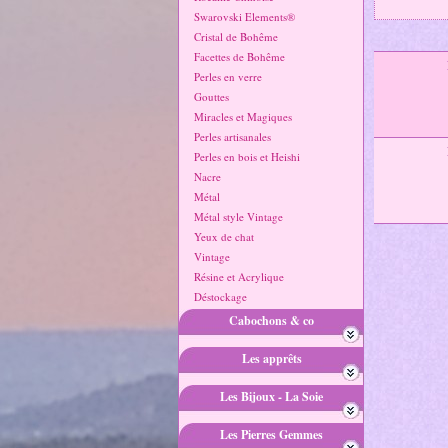
Swarovski Elements®
Cristal de Bohême
Facettes de Bohême
Perles en verre
Gouttes
Miracles et Magiques
Perles artisanales
Perles en bois et Heishi
Nacre
Métal
Métal style Vintage
Yeux de chat
Vintage
Résine et Acrylique
Déstockage
Cabochons & co
Les apprêts
Les Bijoux - La Soie
Les Pierres Gemmes