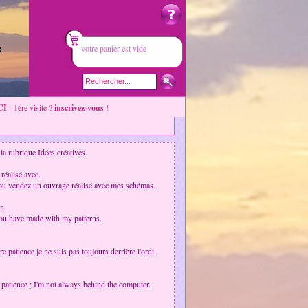
votre panier est vide
CI
- 1ère visite ?
inscrivez-vous
!
la rubrique Idées créatives.
réalisé avec.
 ou vendez un ouvrage réalisé avec mes schémas.
n.
you have made with my patterns.
patience je ne suis pas toujours derrière l'ordi.
r patience ; I'm not always behind the computer.