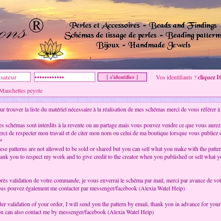
Vos identifiants ?
cliquez I
Manchettes peyote
ur trouver la liste du matériel nécessaire à la réalisation de mes schémas merci de vous référer à 
s schémas sont interdits à la revente ou au partage mais vous pouvez vendre ce que vous aurez 
rci de respecter mon travail et de citer mon nom ou celui de ma boutique lorsque vous publiez
*
ese patterns are not allowed to be sold or shared but you can sell what you make with the patter
ank you to respect my work and to give credit to the creator when you published or sell what 
rès validation de votre commande, je vous enverrai le schéma par mail, merci par avance de votre 
us pouvez également me contacter par messenger/facebook (Alexia Watel Heip)
ter validation of your order, I will send you the pattern by email, thank you in advance for you
u can also contact me by messenger/facebook (Alexia Watel Heip)