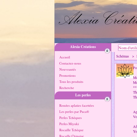
Alexia Créations
Schémas >
Accueil
Contactez-nous
Po
Nouveautés
Promotions
Me
Tous les produits
Me
**
Recherche
Th
Les perles
Th
Rondes aplaties facettées
Les perles par Puca®
Ap
Vo
Perles Tchèques
Perles Miyuki
Af
Rocaille Tchèque
Yo
Rocaille Chinoise