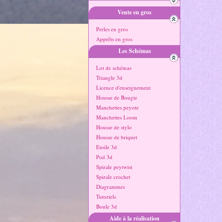
Vente en gros
Perles en gros
Apprêts en gros
Les Schémas
Lot de schémas
Triangle 3d
Licence d'enseignement
Housse de Bougie
Manchettes peyote
Manchettes Loom
Housse de stylo
Housse de briquet
Etoile 3d
Pod 3d
Spirale peytwist
Spirale crochet
Diagrammes
Tutoriels
Boule 3d
Aide à la réalisation