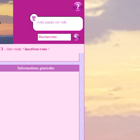
votre panier est vide
CI
- 1ère visite ?
inscrivez-vous
!
Informations générales