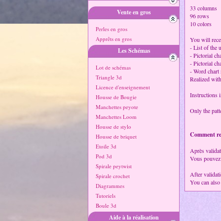
33 columns
Vente en gros
96 rows
10 colors
Perles en gros
Apprêts en gros
You will recei
- List of the
Les Schémas
- Pictorial ch
- Pictorial ch
Lot de schémas
- Word chart
Triangle 3d
Realized wit
Licence d'enseignement
Instructions 
Housse de Bougie
Manchettes peyote
Only the patte
Manchettes Loom
Housse de stylo
Comment rece
Housse de briquet
Etoile 3d
Après validat
Pod 3d
Vous pouvez 
Spirale peytwist
After validat
Spirale crochet
You can also
Diagrammes
Tutoriels
Boule 3d
Aide à la réalisation