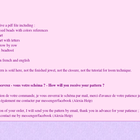
ve a pdf file including :
 used beads with colors references
art
art with letters
 row by row
h beadtool
in french and english
rn is sold here, not the finished jewel, not the closure, not the tutorial for loom technique.
vrez - vous votre schéma ? - How will you receive your pattern ?
ion de votre commande, je vous enverrai le schéma par mail, merci d'avance de votre patience je n
également me contacter par messenger/facebook (Alexia Heip)
ion of your order, I will send you the pattern by email, thank you in advance for your patience 
 contact me by messenger/facebook (Alexia Heip)