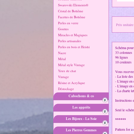
Swarovski Elements®
Cristal de Bohême
Facettes de Bohême
Perles en verre
Prix unitaire
Gouttes
Miracles et Magiques
Perles artisanales
Perles en bois et Heishi
Schéma pour u
33 colonnes
Nacre
96 lignes
Métal
10 couleurs
Métal style Vintage
Yeux de chat
Vous recevrez
- La liste des
Vintage
- L'image en
Résine et Acrylique
- L'image en 
Déstockage
- La charte le
Cabochons & co
Instructions 
Les apprêts
Seul le schém
Les Bijoux - La Soie
******
Pattern for a
Les Pierres Gemmes