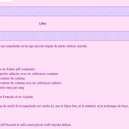
:
3,50 €
ne manchette en tissage peyote impair de perles delicas miyuki.
 un fichier pdf contenant :
 perles utilisées avec les références couleurs
 couleur du schéma
couleur du schéma avec les références lettrées
ttrée rang par rang
en Français et en Anglais.
a du motif de la manchette est vendu ici, pas le bijou fini, ni le matériel, ni la technique de base
 cuff bracelet in odd count peyote with miyuki delicas.