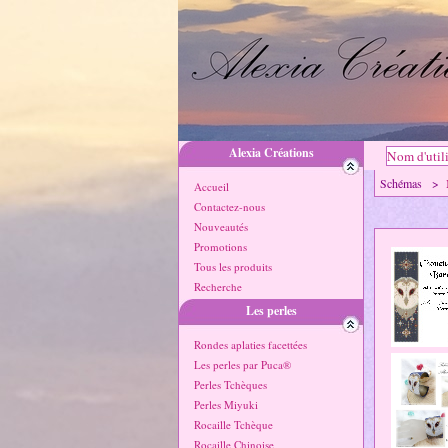
Alexia Créations
Schémas >
Accueil
Contactez-nous
Nouveautés
Promotions
Tous les produits
Recherche
Les perles
Rondes aplaties facettées
Les perles par Puca®
Perles Tchèques
Perles Miyuki
Rocaille Tchèque
Rocaille Chinoise