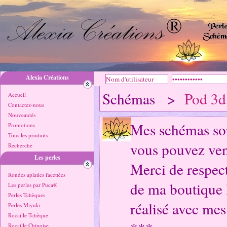
Alexia Créations
Schémas >
Pod 3d
Accueil
Contactez-nous
Nouveautés
Mes schémas sont
Promotions
Tous les produits
vous pouvez ven
Recherche
Les perles
Merci de respect
Rondes aplaties facettées
de ma boutique 
Les perles par Puca®
Perles Tchèques
réalisé avec me
Perles Miyuki
Rocaille Tchèque
Rocaille Chinoise