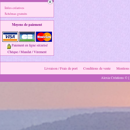
Idées créatives
Schémas gratuits
Moyens de paiement
Paiement en ligne sécurisé
Chèque / Mandat / Virement
Livraison / Frais de port
Conditions de vente
Mentions 
Alexia Créations © [ 