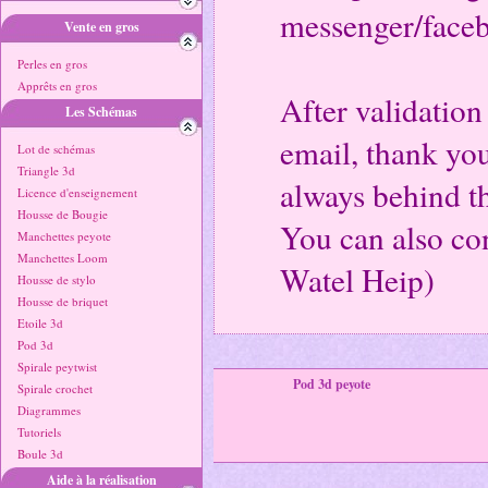
messenger/faceb
Vente en gros
Perles en gros
Apprêts en gros
After validation
Les Schémas
email, thank you
Lot de schémas
Triangle 3d
always behind t
Licence d'enseignement
Housse de Bougie
You can also co
Manchettes peyote
Manchettes Loom
Watel Heip)
Housse de stylo
Housse de briquet
Etoile 3d
Pod 3d
Spirale peytwist
Pod 3d peyote
Spirale crochet
Diagrammes
Tutoriels
Boule 3d
Aide à la réalisation