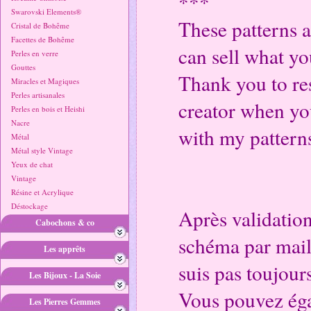
***
Swarovski Elements®
These patterns a
Cristal de Bohême
Facettes de Bohême
can sell what yo
Perles en verre
Gouttes
Thank you to res
Miracles et Magiques
Perles artisanales
creator when yo
Perles en bois et Heishi
Nacre
with my pattern
Métal
Métal style Vintage
Yeux de chat
Vintage
Résine et Acrylique
Déstockage
Après validatio
Cabochons & co
schéma par mail,
Les apprêts
suis pas toujours
Les Bijoux - La Soie
Vous pouvez éga
Les Pierres Gemmes