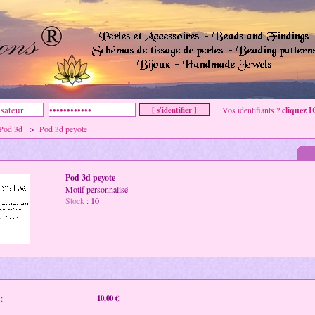
Vos identifiants ?
cliquez I
Pod 3d
>
Pod 3d peyote
Pod 3d peyote
Motif personnalisé
Stock
: 10
:
10,00 €