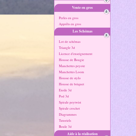
Vente en gros
Perles en gros
Apprêts en gros
Les Schémas
Lot de schémas
Triangle 3d
Licence d'enseignement
Housse de Bougie
Manchettes peyote
Manchettes Loom
Housse de stylo
Housse de briquet
Etoile 3d
Pod 3d
Spirale peytwist
Spirale crochet
Diagrammes
Tutoriels
Boule 3d
Aide à la réalisation