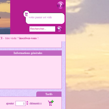
votre panier est vide
CI
- 1ère visite ?
inscrivez-vous
!
Informations générales
Tarifs
ajouter
élément(s)