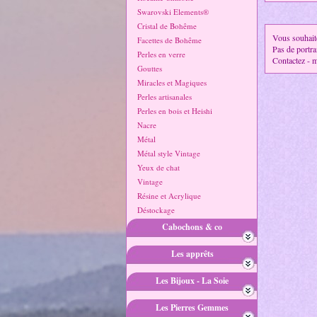
Swarovski Elements®
Cristal de Bohême
Vous souhaite
Facettes de Bohême
Pas de portra
Perles en verre
Contactez - m
Gouttes
Miracles et Magiques
Perles artisanales
Perles en bois et Heishi
Nacre
Métal
Métal style Vintage
Yeux de chat
Vintage
Résine et Acrylique
Déstockage
Cabochons & co
Les apprêts
Les Bijoux - La Soie
Les Pierres Gemmes