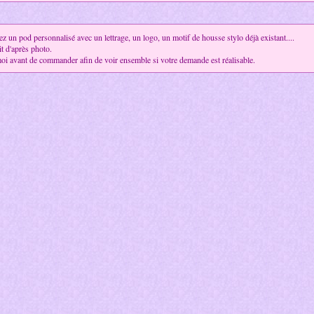
z un pod personnalisé avec un lettrage, un logo, un motif de housse stylo déjà existant....
it d'après photo.
oi avant de commander afin de voir ensemble si votre demande est réalisable.