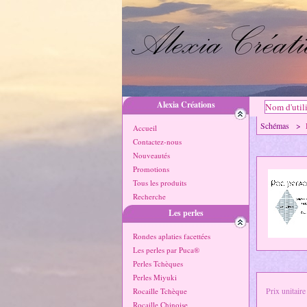
Alexia Créations
Schémas >
Accueil
Contactez-nous
Nouveautés
Promotions
Tous les produits
Recherche
Les perles
Rondes aplaties facettées
Les perles par Puca®
Perles Tchèques
Perles Miyuki
Prix unitaire
Rocaille Tchèque
Rocaille Chinoise