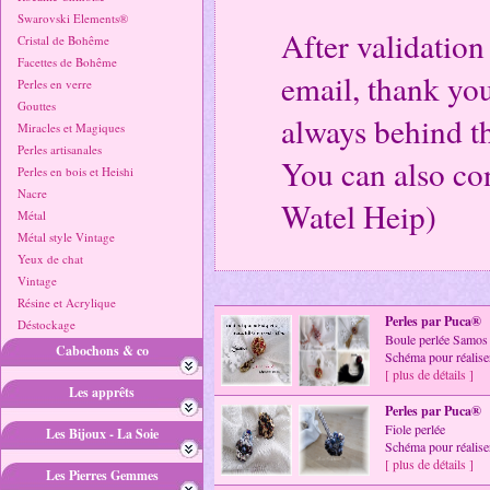
Swarovski Elements®
After validation
Cristal de Bohême
Facettes de Bohême
email, thank you
Perles en verre
Gouttes
always behind t
Miracles et Magiques
Perles artisanales
You can also co
Perles en bois et Heishi
Nacre
Watel Heip)
Métal
Métal style Vintage
Yeux de chat
Vintage
Résine et Acrylique
Perles par Puca®
Déstockage
Boule perlée Samos
Cabochons & co
Schéma pour réalise
[ plus de détails ]
Les apprêts
Perles par Puca®
Fiole perlée
Les Bijoux - La Soie
Schéma pour réaliser
[ plus de détails ]
Les Pierres Gemmes