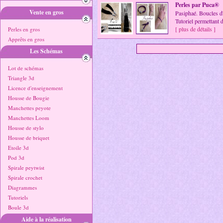
Perles par Puca®
Vente en gros
Pasiphaé. Boucles d'o
Tutoriel permettant d
[ plus de détails ]
Perles en gros
Apprêts en gros
Les Schémas
Lot de schémas
Triangle 3d
Licence d'enseignement
Housse de Bougie
Manchettes peyote
Manchettes Loom
Housse de stylo
Housse de briquet
Etoile 3d
Pod 3d
Spirale peytwist
Spirale crochet
Diagrammes
Tutoriels
Boule 3d
Aide à la réalisation