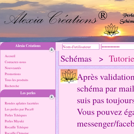
Alexia Créations
Schémas >
Tutorie
Accueil
Contactez-nous
Nouveautés
Après validatio
Promotions
Tous les produits
schéma par mail,
Recherche
Les perles
suis pas toujours
Rondes aplaties facettées
Vous pouvez éga
Les perles par Puca®
Perles Tchèques
messenger/faceb
Perles Miyuki
Rocaille Tchèque
Rocaille Chinoise