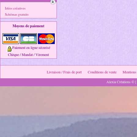
Idées créatives
Schémas gratuits
Moyens de paiement
Paiement en ligne sécurisé
Chèque / Mandat / Virement
Livraison / Frais de port
Conditions de vente
Mentions 
Alexia Créations © [ 