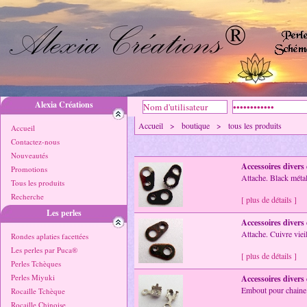
Alexia Créations
Accueil > boutique > tous les produits
Accueil
Contactez-nous
Nouveautés
Accessoires divers
Promotions
Attache. Black mét
Tous les produits
Recherche
[ plus de détails ]
Les perles
Accessoires divers
Attache. Cuivre viei
Rondes aplaties facettées
Les perles par Puca®
[ plus de détails ]
Perles Tchèques
Perles Miyuki
Accessoires divers
Embout pour chaine
Rocaille Tchèque
Rocaille Chinoise