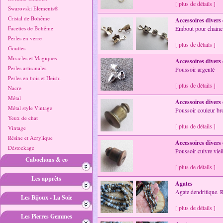
[ plus de détails ]
Swarovski Elements®
Cristal de Bohême
Accessoires divers
Facettes de Bohême
Embout pour chaine 
Perles en verre
[ plus de détails ]
Gouttes
Miracles et Magiques
Accessoires divers
Perles artisanales
Poussoir argenté
Perles en bois et Heishi
[ plus de détails ]
Nacre
Métal
Accessoires divers
Métal style Vintage
Poussoir couleur br
Yeux de chat
[ plus de détails ]
Vintage
Résine et Acrylique
Accessoires divers
Déstockage
Poussoir cuivre vieil
Cabochons & co
[ plus de détails ]
Les apprêts
Agates
Agate dendritique.
Les Bijoux - La Soie
[ plus de détails ]
Les Pierres Gemmes