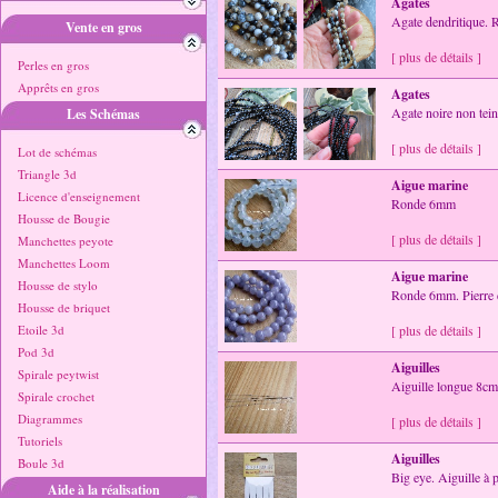
Agates
Agate dendritique.
Vente en gros
[ plus de détails ]
Perles en gros
Apprêts en gros
Agates
Agate noire non tei
Les Schémas
[ plus de détails ]
Lot de schémas
Triangle 3d
Aigue marine
Licence d'enseignement
Ronde 6mm
Housse de Bougie
[ plus de détails ]
Manchettes peyote
Manchettes Loom
Aigue marine
Housse de stylo
Ronde 6mm. Pierre d
Housse de briquet
Etoile 3d
[ plus de détails ]
Pod 3d
Aiguilles
Spirale peytwist
Aiguille longue 8c
Spirale crochet
Diagrammes
[ plus de détails ]
Tutoriels
Aiguilles
Boule 3d
Big eye. Aiguille à 
Aide à la réalisation