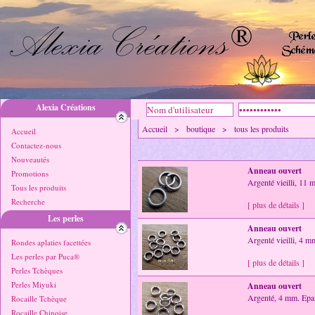
Alexia Créations
Accueil > boutique > tous les produits
Accueil
Contactez-nous
Nouveautés
Anneau ouvert
Promotions
Argenté vieilli, 11
Tous les produits
Recherche
[ plus de détails ]
Les perles
Anneau ouvert
Argenté vieilli, 4 m
Rondes aplaties facettées
Les perles par Puca®
[ plus de détails ]
Perles Tchèques
Perles Miyuki
Anneau ouvert
Argenté, 4 mm. Epa
Rocaille Tchèque
Rocaille Chinoise