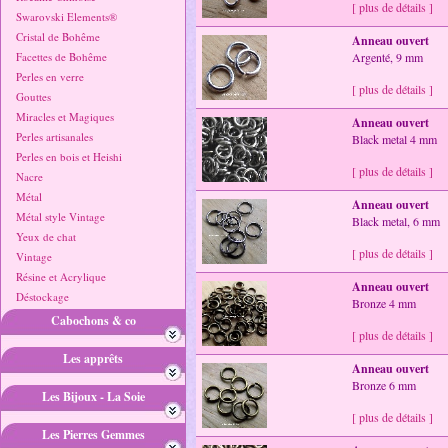
[ plus de détails ]
Swarovski Elements®
Cristal de Bohême
Anneau ouvert
Facettes de Bohême
Argenté, 9 mm
Perles en verre
[ plus de détails ]
Gouttes
Miracles et Magiques
Anneau ouvert
Perles artisanales
Black metal 4 mm
Perles en bois et Heishi
[ plus de détails ]
Nacre
Métal
Anneau ouvert
Métal style Vintage
Black metal, 6 mm
Yeux de chat
[ plus de détails ]
Vintage
Résine et Acrylique
Anneau ouvert
Déstockage
Bronze 4 mm
Cabochons & co
[ plus de détails ]
Les apprêts
Anneau ouvert
Bronze 6 mm
Les Bijoux - La Soie
[ plus de détails ]
Les Pierres Gemmes