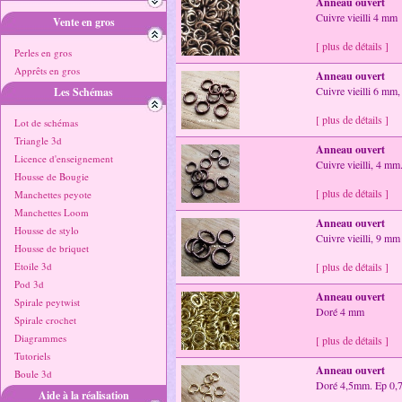
Anneau ouvert
Cuivre vieilli 4 mm
Vente en gros
[ plus de détails ]
Perles en gros
Apprêts en gros
Anneau ouvert
Cuivre vieilli 6 mm
Les Schémas
[ plus de détails ]
Lot de schémas
Triangle 3d
Anneau ouvert
Licence d'enseignement
Cuivre vieilli, 4 m
Housse de Bougie
[ plus de détails ]
Manchettes peyote
Manchettes Loom
Anneau ouvert
Housse de stylo
Cuivre vieilli, 9 mm
Housse de briquet
Etoile 3d
[ plus de détails ]
Pod 3d
Anneau ouvert
Spirale peytwist
Doré 4 mm
Spirale crochet
Diagrammes
[ plus de détails ]
Tutoriels
Anneau ouvert
Boule 3d
Doré 4,5mm. Ep 0,
Aide à la réalisation