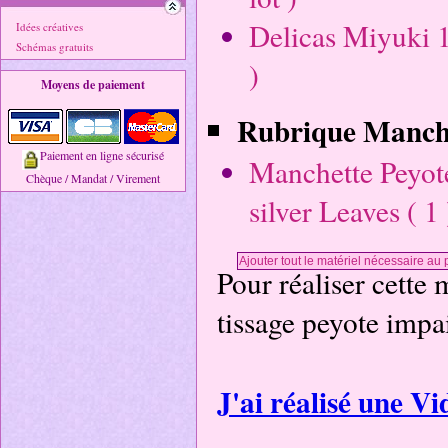
Delicas Miyuki 1
Idées créatives
Schémas gratuits
)
Moyens de paiement
Rubrique Manche
Paiement en ligne sécurisé
Manchette Peyote
Chèque / Mandat / Virement
silver Leaves ( 1 
Pour réaliser cette 
tissage peyote impa
J'ai réalisé une Vi