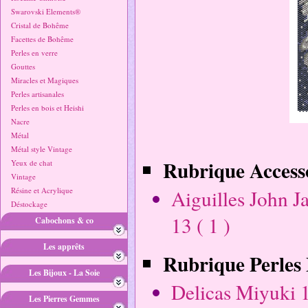
Swarovski Elements®
Cristal de Bohême
Facettes de Bohême
Perles en verre
Gouttes
Miracles et Magiques
Perles artisanales
Perles en bois et Heishi
Nacre
Métal
Métal style Vintage
Rubrique Accesso
Yeux de chat
Vintage
Résine et Acrylique
Aiguilles John Ja
Déstockage
13 ( 1 )
Cabochons & co
Les apprêts
Rubrique Perles 
Les Bijoux - La Soie
Delicas Miyuki 1
Les Pierres Gemmes