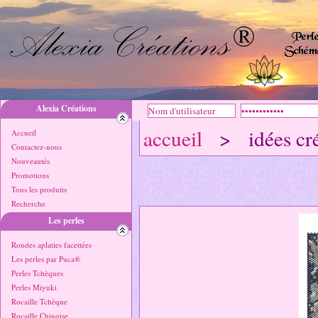
Alexia Créations
accueil
> idées cré
Accueil
Contactez-nous
Nouveautés
Promotions
Tous les produits
Recherche
Les perles
Rondes aplaties facettées
Les perles par Puca®
Perles Tchèques
Perles Miyuki
Rocaille Tchèque
Rocaille Chinoise