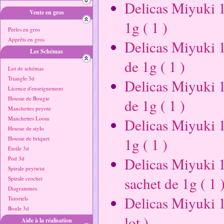
Delicas Miyuki 1
Vente en gros
1g ( 1 )
Perles en gros
Apprêts en gros
Delicas Miyuki 1
Les Schémas
de 1g ( 1 )
Lot de schémas
Triangle 3d
Delicas Miyuki 1
Licence d'enseignement
Housse de Bougie
de 1g ( 1 )
Manchettes peyote
Manchettes Loom
Delicas Miyuki 1
Housse de stylo
Housse de briquet
1g ( 1 )
Etoile 3d
Delicas Miyuki 1
Pod 3d
Spirale peytwist
sachet de 1g ( 1 
Spirale crochet
Diagrammes
Delicas Miyuki 1
Tutoriels
Boule 3d
lot )
Aide à la réalisation