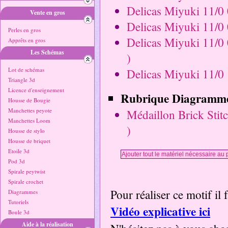
Delicas Miyuki 11/0 0
Vente en gros
Delicas Miyuki 11/0 
Perles en gros
Delicas Miyuki 11/0 
Apprêts en gros
Les Schémas
)
Lot de schémas
Delicas Miyuki 11/0 
Triangle 3d
Licence d'enseignement
Rubrique Diagramme
Housse de Bougie
Manchettes peyote
Médaillon Brick Stit
Manchettes Loom
)
Housse de stylo
Housse de briquet
Etoile 3d
Pod 3d
Spirale peytwist
Spirale crochet
Pour réaliser ce motif il f
Diagrammes
Tutoriels
Vidéo explicative ici
Boule 3d
Aide à la réalisation