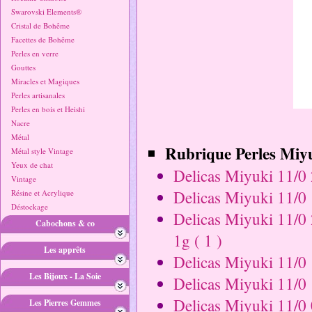
Swarovski Elements®
Cristal de Bohême
Facettes de Bohême
Perles en verre
Gouttes
Miracles et Magiques
Perles artisanales
Perles en bois et Heishi
Nacre
Métal
Rubrique Perles Miyu
Métal style Vintage
Yeux de chat
Delicas Miyuki 11/0 
Vintage
Delicas Miyuki 11/0 1
Résine et Acrylique
Déstockage
Delicas Miyuki 11/0 2
Cabochons & co
1g ( 1 )
Les apprêts
Delicas Miyuki 11/0 
Les Bijoux - La Soie
Delicas Miyuki 11/0 1
Delicas Miyuki 11/0 0
Les Pierres Gemmes