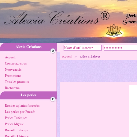
Alexia Créations
accueil
> idées créatives
Accueil
Contactez-nous
Nouveautés
Promotions
Tous les produits
Recherche
Les perles
Rondes aplaties facettées
Les perles par Puca®
Perles Tchèques
Perles Miyuki
Rocaille Tchèque
Rocaille Chinoise