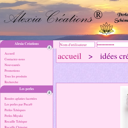
Alexia Créations
accueil
> idées cré
Accueil
Contactez-nous
Nouveautés
Promotions
Tous les produits
Recherche
Les perles
Rondes aplaties facettées
Les perles par Puca®
Perles Tchèques
Perles Miyuki
Rocaille Tchèque
Rocaille Chinoise