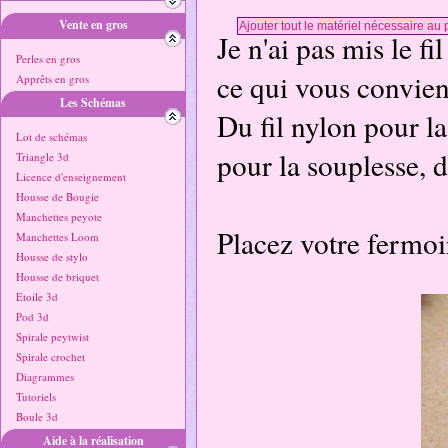
Vente en gros
Je n'ai pas mis le fi
Perles en gros
ce qui vous convien
Apprêts en gros
Les Schémas
Du fil nylon pour la
Lot de schémas
pour la souplesse, d
Triangle 3d
Licence d'enseignement
Housse de Bougie
Manchettes peyote
Placez votre fermoir
Manchettes Loom
Housse de stylo
Housse de briquet
Etoile 3d
Pod 3d
Spirale peytwist
Spirale crochet
Diagrammes
Tutoriels
Boule 3d
Aide à la réalisation