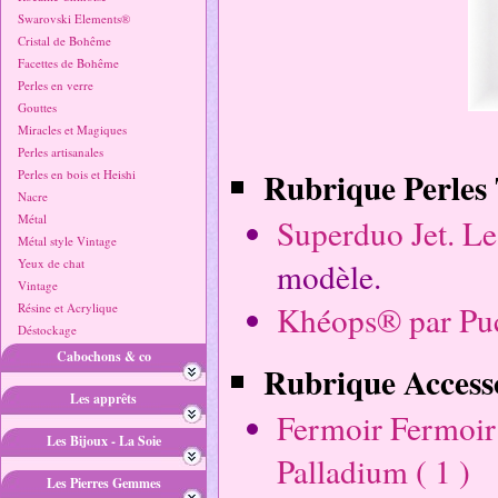
Swarovski Elements®
Cristal de Bohême
Facettes de Bohême
Perles en verre
Gouttes
Miracles et Magiques
Perles artisanales
Rubrique Perles 
Perles en bois et Heishi
Nacre
Métal
Superduo Jet. Le
Métal style Vintage
Yeux de chat
modèle.
Vintage
Khéops® par Puc
Résine et Acrylique
Déstockage
Cabochons & co
Rubrique Accesso
Les apprêts
Fermoir Fermoir 
Les Bijoux - La Soie
Palladium ( 1 )
Les Pierres Gemmes