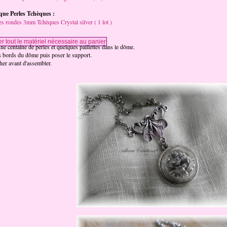
ue Perles Tchèques :
es rondes 3mm Tchèques Crystal silver ( 1 lot )
e centaine de perles et quelques paillettes dans le dôme.
s bords du dôme puis poser le support.
her avant d'assembler.