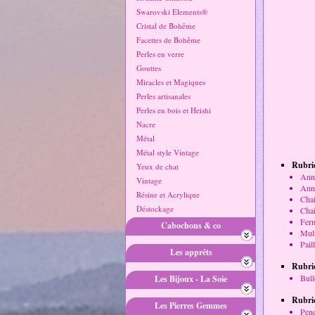
Swarovski Elements®
Cristal de Bohême
Facettes de Bohême
Perles en verre
Gouttes
Miracles et Magiques
Perles artisanales
Perles en bois et Heishi
Nacre
Métal
Métal style Vintage
Rubriq
Yeux de chat
Anne
Vintage
Anne
Résine et Acrylique
Chai
Déstockage
Chai
Ferm
Cabochons & co
Mult
Pail
Les apprêts
Rubri
Bull
Les Bijoux - La Soie
Rubri
Les Pierres Gemmes
Pend