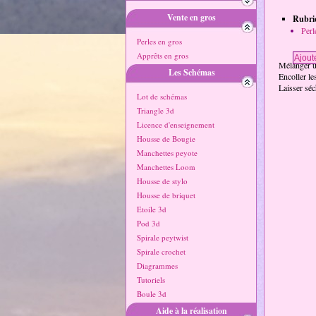
Vente en gros
Rubriq
Perl
Perles en gros
Apprêts en gros
Mélanger un
Les Schémas
Encoller le
Laisser séc
Lot de schémas
Triangle 3d
Licence d'enseignement
Housse de Bougie
Manchettes peyote
Manchettes Loom
Housse de stylo
Housse de briquet
Etoile 3d
Pod 3d
Spirale peytwist
Spirale crochet
Diagrammes
Tutoriels
Boule 3d
Aide à la réalisation