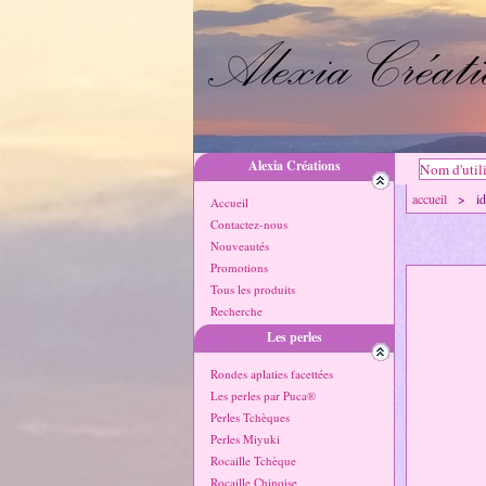
Alexia Créations
accueil
> idée
Accueil
Contactez-nous
Nouveautés
Promotions
Tous les produits
Recherche
Les perles
Rondes aplaties facettées
Les perles par Puca®
Perles Tchèques
Perles Miyuki
Rocaille Tchèque
Rocaille Chinoise