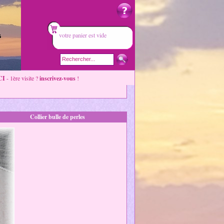
votre panier est vide
CI
- 1ère visite ?
inscrivez-vous
!
Collier bulle de perles