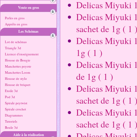
Delicas Miyuki 1
Vente en gros
Delicas Miyuki 1
Perles en gros
Apprêts en gros
sachet de 1g ( 1 
Les Schémas
Delicas Miyuki 
Lot de schémas
Triangle 3d
1g ( 1 )
Licence d'enseignement
Housse de Bougie
Delicas Miyuki 
Manchettes peyote
Manchettes Loom
de 1g ( 1 )
Housse de stylo
Housse de briquet
Delicas Miyuki 
Etoile 3d
sachet de 1g ( 1 
Pod 3d
Spirale peytwist
Delicas Miyuki 
Spirale crochet
Diagrammes
sachet de 1g ( 1 
Tutoriels
Boule 3d
Delicas Miyuki 
Aide à la réalisation