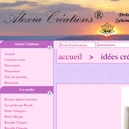
Alexia Créations
accueil
> idées cré
Accueil
Contactez-nous
Nouveautés
Promotions
Tous les produits
Recherche
Les perles
Rondes aplaties facettées
Les perles par Puca®
Perles Tchèques
Perles Miyuki
Rocaille Tchèque
Rocaille Chinoise