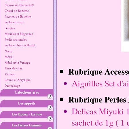
Swarovski Elements®
Cristal de Bohême
Facettes de Bohême
Perles en verre
Gouttes
Miracles et Magiques
Perles artisanales
Perles en bois et Heishi
Nacre
Métal
Métal style Vintage
Rubrique Accesso
Yeux de chat
Vintage
Résine et Acrylique
Aiguilles Set d'a
Déstockage
Cabochons & co
Rubrique Perles 
Les apprêts
Delicas Miyuki 
Les Bijoux - La Soie
sachet de 1g ( 1 u
Les Pierres Gemmes