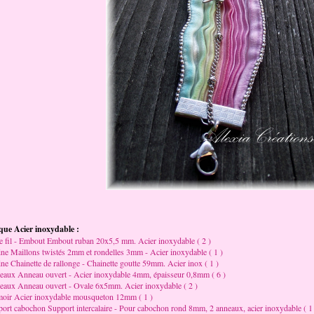
ue Acier inoxydable :
e fil - Embout Embout ruban 20x5,5 mm. Acier inoxydable ( 2 )
ne Maillons twistés 2mm et rondelles 3mm - Acier inoxydable ( 1 )
ne Chainette de rallonge - Chainette goutte 59mm. Acier inox ( 1 )
aux Anneau ouvert - Acier inoxydable 4mm, épaisseur 0,8mm ( 6 )
aux Anneau ouvert - Ovale 6x5mm. Acier inoxydable ( 2 )
oir Acier inoxydable mousqueton 12mm ( 1 )
ort cabochon Support intercalaire - Pour cabochon rond 8mm, 2 anneaux, acier inoxydable ( 1