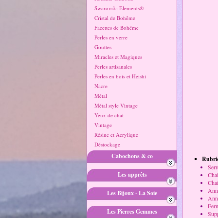
Swarovski Elements®
Cristal de Bohême
Facettes de Bohême
Perles en verre
Gouttes
Miracles et Magiques
Perles artisanales
Perles en bois et Heishi
Nacre
Métal
Métal style Vintage
Yeux de chat
Vintage
Résine et Acrylique
Déstockage
Cabochons & co
Rubriq
Serr
Les apprêts
Chai
Chai
Anne
Les Bijoux - La Soie
Anne
Ferm
Les Pierres Gemmes
Supp