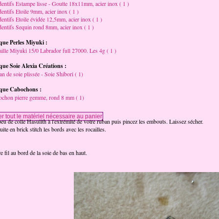
entifs Estampe lisse - Goutte 18x11mm, acier inox ( 1 )
entifs Etoile 9mm, acier inox ( 1 )
entifs Etoile évidée 12,5mm, acier inox ( 1 )
entifs Sequin rond 8mm, acier inox ( 1 )
ue Perles Miyuki :
ille Miyuki 15/0 Labrador full 27000. Les 4g ( 1 )
ue Soie Alexia Créations :
n de soie plissée - Soie Shibori ( 1)
que Cabochons :
chon pierre gemme, rond 8 mm ( 1)
eu de colle Hasulith à l'extrémité de votre ruban puis pincez les embouts. Laissez sécher.
ite en brick stitch les bords avec les rocailles.
e fil au bord de la soie de bas en haut.