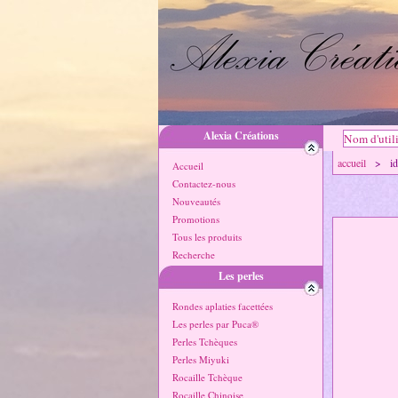
Alexia Créations
accueil
> idée
Accueil
Contactez-nous
Nouveautés
Promotions
Tous les produits
Recherche
Les perles
Rondes aplaties facettées
Les perles par Puca®
Perles Tchèques
Perles Miyuki
Rocaille Tchèque
Rocaille Chinoise