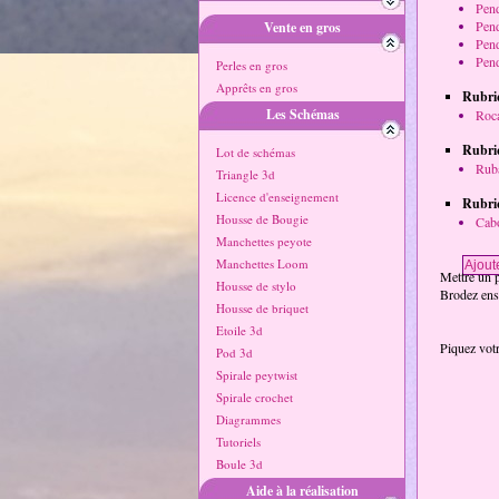
Pend
Pend
Vente en gros
Pend
Pend
Perles en gros
Apprêts en gros
Rubriq
Les Schémas
Roca
Rubriq
Lot de schémas
Ruba
Triangle 3d
Licence d'enseignement
Rubri
Housse de Bougie
Cabo
Manchettes peyote
Manchettes Loom
Mettre un p
Housse de stylo
Brodez ensu
Housse de briquet
Etoile 3d
Piquez votr
Pod 3d
Spirale peytwist
Spirale crochet
Diagrammes
Tutoriels
Boule 3d
Aide à la réalisation