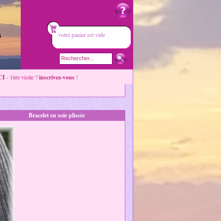
votre panier est vide
CI
- 1ère visite ?
inscrivez-vous
!
Bracelet en soie plissée