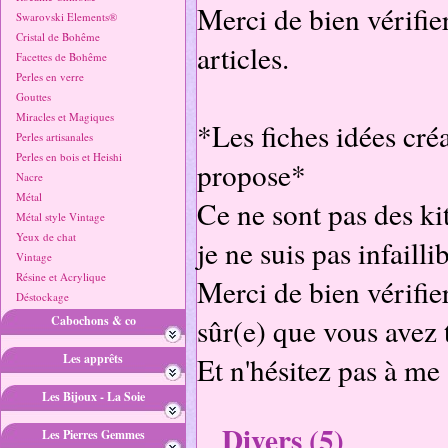
Merci de bien vérifier
Swarovski Elements®
Cristal de Bohême
articles.
Facettes de Bohême
Perles en verre
Gouttes
Miracles et Magiques
*Les fiches idées cré
Perles artisanales
Perles en bois et Heishi
propose*
Nacre
Métal
Ce ne sont pas des kit
Métal style Vintage
Yeux de chat
je ne suis pas infaillib
Vintage
Résine et Acrylique
Merci de bien vérifier
Déstockage
sûr(e) que vous avez t
Cabochons & co
Les apprêts
Et n'hésitez pas à me
Les Bijoux - La Soie
Divers (5)
Les Pierres Gemmes