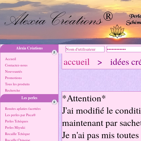
Alexia Créations
accueil
> idées cré
Accueil
Contactez-nous
Nouveautés
Promotions
Tous les produits
Recherche
*Attention*
Les perles
J'ai modifié le condi
Rondes aplaties facettées
Les perles par Puca®
maintenant par sachet
Perles Tchèques
Perles Miyuki
Je n'ai pas mis toutes 
Rocaille Tchèque
Rocaille Chinoise