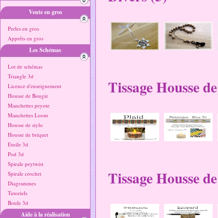
Vente en gros
Perles en gros
Apprêts en gros
Les Schémas
Lot de schémas
Triangle 3d
Tissage Housse de
Licence d'enseignement
Housse de Bougie
Manchettes peyote
Manchettes Loom
Housse de stylo
Housse de briquet
Etoile 3d
Pod 3d
Spirale peytwist
Tissage Housse de 
Spirale crochet
Diagrammes
Tutoriels
Boule 3d
Aide à la réalisation