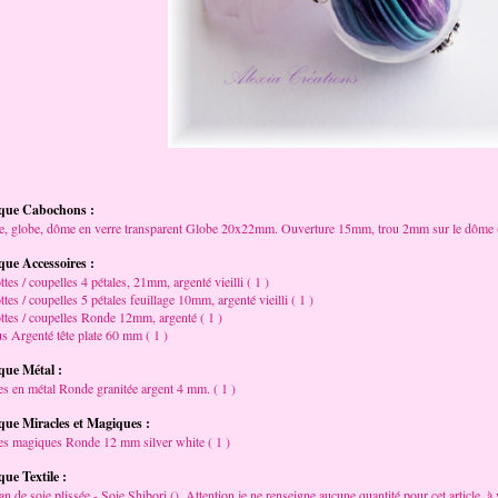
que Cabochons :
e, globe, dôme en verre transparent Globe 20x22mm. Ouverture 15mm, trou 2mm sur le dôme (
ue Accessoires :
ttes / coupelles 4 pétales, 21mm, argenté vieilli ( 1 )
ttes / coupelles 5 pétales feuillage 10mm, argenté vieilli ( 1 )
ttes / coupelles Ronde 12mm, argenté ( 1 )
s Argenté tête plate 60 mm ( 1 )
que Métal :
es en métal Ronde granitée argent 4 mm. ( 1 )
ue Miracles et Magiques :
es magiques Ronde 12 mm silver white ( 1 )
ue Textile :
n de soie plissée - Soie Shibori (), Attention je ne renseigne aucune quantité pour cet article, à