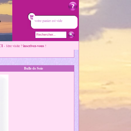
votre panier est vide
CI
- 1ère visite ?
inscrivez-vous
!
Bulle de Soie