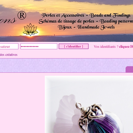
Vos identifiants ?
cliquez I
s créatives