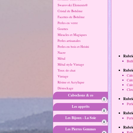
Swarovski Elements®
Cristal de Bohême
Facettes de Bohême
Perles en verre
Gouttes
Miracles et Magiques
Perles artisanales
Perles en bois et Heishi
Nacre
Rubri
Métal
Bull
Métal style Vintage
Rubriq
Yeux de chat
Calo
Vintage
Calo
Résine et Acrylique
Calo
Déstockage
Clou
Cabochons & co
Rubri
Perl
Les apprêts
Rubriq
Les Bijoux - La Soie
Perl
Rubriq
Les Pierres Gemmes
Ruba