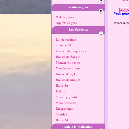
Vente en gros
Vous pouve
Perles en gros
Apprêts en gros
Placez la p
Les Schémas
Lot de schémas
Triangle 3d
Licence d'enseignement
Housse de Bougie
Manchettes peyote
Manchettes Loom
Housse de stylo
Housse de briquet
Etoile 3d
Pod 3d
Spirale peytwist
Spirale crochet
Diagrammes
Tutoriels
Boule 3d
Aide à la réalisation