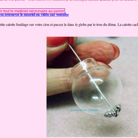
z retrouver le tutoriel en vidéo sur youtube
etite calotte feuillage sur votre clou et passez le dans le globe par le trou du dôme. La calotte cach