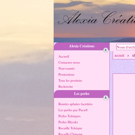
Alexia Créations
accueil
> idée
Accueil
Contactez-nous
Nouveautés
Promotions
Tous les produits
Recherche
Les perles
Rondes aplaties facettées
Les perles par Puca®
Perles Tchèques
Perles Miyuki
Rocaille Tchèque
Rocaille Chinoise