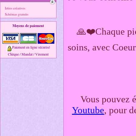
Idées créatives
Schémas gratuits
Moyens de paiement
🙏❤️Chaque pie
soins, avec Coeur
Paiement en ligne sécurisé
Chèque / Mandat / Virement
Vous pouvez é
Youtube
, pour d