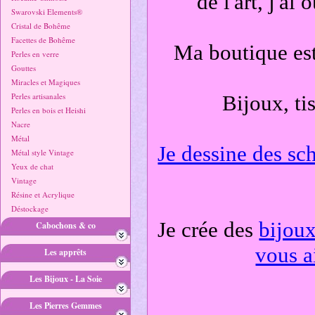
de l'art, j'a
Swarovski Elements®
Cristal de Bohême
Facettes de Bohême
Ma boutique est 
Perles en verre
Gouttes
Miracles et Magiques
Perles artisanales
Bijoux, ti
Perles en bois et Heishi
Nacre
Métal
Je dessine des sc
Métal style Vintage
Yeux de chat
Vintage
Résine et Acrylique
Déstockage
Je crée des
bijou
Cabochons & co
vous ai
Les apprêts
Les Bijoux - La Soie
Les Pierres Gemmes