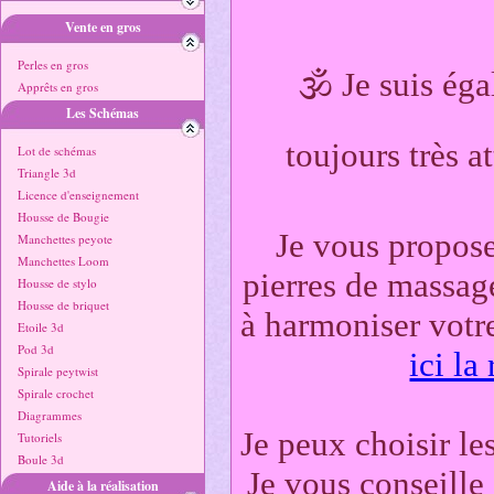
Vente en gros
Perles en gros
🕉️ Je suis ég
Apprêts en gros
Les Schémas
toujours très a
Lot de schémas
Triangle 3d
Licence d'enseignement
Housse de Bougie
Je vous propos
Manchettes peyote
Manchettes Loom
pierres de massag
Housse de stylo
Housse de briquet
à harmoniser votr
Etoile 3d
Pod 3d
ici l
Spirale peytwist
Spirale crochet
Diagrammes
Je peux choisir le
Tutoriels
Boule 3d
Je vous conseille
Aide à la réalisation