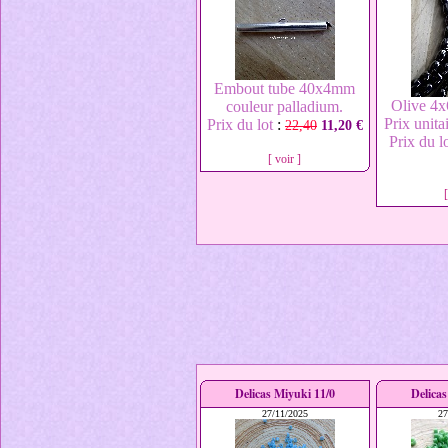
Embout tube 40x4mm
Olive 4
couleur palladium.
Prix unita
Prix du lot
:
22,40
11,20 €
Prix du l
[ voir ]
Delicas Miyuki 11/0
Delicas
27/11/2025
27