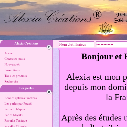
Alexia Créations
Accueil
Bonjour et 
Contactez-nous
Nouveautés
Promotions
Alexia est mon p
Tous les produits
Recherche
depuis mon domic
Les perles
la Fr
Rondes aplaties facettées
Les perles par Puca®
Perles Tchèques
Perles Miyuki
Après des études un
Rocaille Tchèque
Rocaille Chinoise