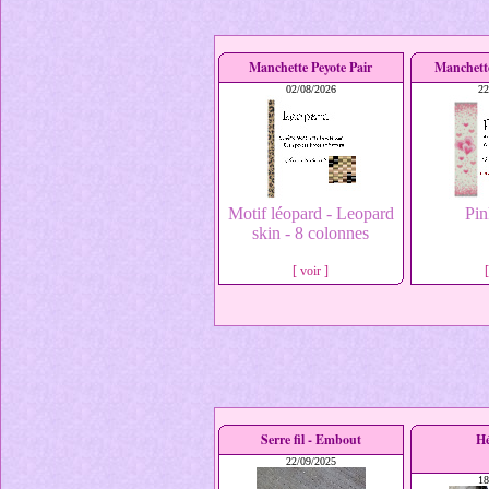
Manchette Peyote Pair
Manchette
02/08/2026
22
Motif léopard - Leopard
Pin
skin - 8 colonnes
[ voir ]
Serre fil - Embout
H
22/09/2025
18